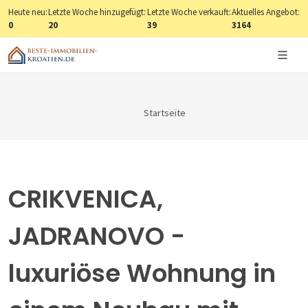
Heute neu:
Letzte Woche hinzugefügt:
Letzte Woche verkauft:
Aktuelles Angebot:
0
20
39
3164
Startseite
CRIKVENICA,
JADRANOVO -
luxuriöse Wohnung in