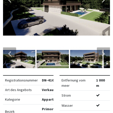
Registrationsnummer
DN-41650
Entfernung vom
1 000
meer
m
Art des Angebots
Verkauf
Strom
Kategorie
Appartements
Wasser
Primorsko-
Bezirk