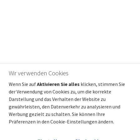
Wir verwenden Cookies
OPATIJA, BREGI – Mehrfamilienhaus – eine
Wenn Sie auf
Aktivieren Sie alles
klicken, stimmen Sie
großartige Investition oder ein Familienheim
der Verwendung von Cookies zu, um die korrekte
Preis
Entfernung vom meer
600 000 €
Darstellung und das Verhalten der Website zu
Gesamtfläche
Gemeindeteil
392 m²
Matulji
gewährleisten, den Datenverkehr zu analysieren und
Werbung gezielt zu schalten. Sie können Ihre
Präferenzen in den Cookie-Einstellungen ändern.