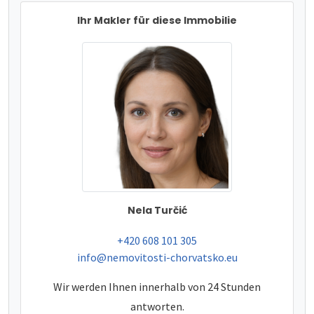
Ihr Makler für diese Immobilie
Nela Turčić
tel:
+420 608 101 305
e-mail:
info@nemovitosti-chorvatsko.eu
Wir werden Ihnen innerhalb von 24 Stunden
antworten.