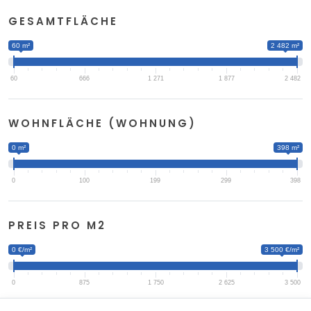
GESAMTFLÄCHE
60 m²
2 482 m²
60
666
1 271
1 877
2 482
WOHNFLÄCHE (WOHNUNG)
0 m²
398 m²
0
100
199
299
398
PREIS PRO M2
0 €/m²
3 500 €/m²
0
875
1 750
2 625
3 500