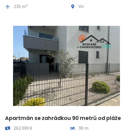
Gesamtfläche
Gemeindeteil
235 m²
Vir
Apartmán se zahrádkou 90 metrů od pláže
Preis
Entfernung vom meer
262 000 €
90 m