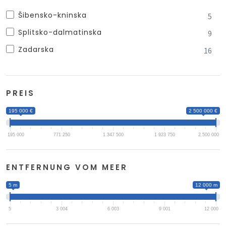
Šibensko-kninska
5
Splitsko-dalmatinska
9
Zadarska
16
PREIS
195 000 €
2 500 000 €
195 000
771 250
1 347 500
1 923 750
2 500 000
ENTFERNUNG VOM MEER
5 m
12 000 m
5
3 004
6 003
9 001
12 000