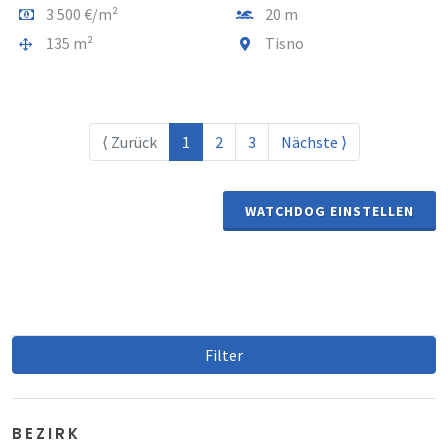
Preis pro m2
Entfernung vom meer
3 500 €/m²
20 m
Gesamtfläche
Gemeindeteil
135 m²
Tisno
⟨ Zurück
1
2
3
Nächste ⟩
WATCHDOG EINSTELLEN
Filter
BEZIRK