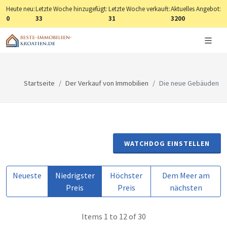
Heute neu:
Letzte Woche hinzugefügt:
Letzte Woche verkauft:
Aktuelles Angebot:
0
33
31
3200
Startseite
Der Verkauf von Immobilien
Die neue Gebäuden
WATCHDOG EINSTELLEN
Neueste
Niedrigster
Höchster
Dem Meer am
Preis
Preis
nächsten
Items 1 to 12 of 30