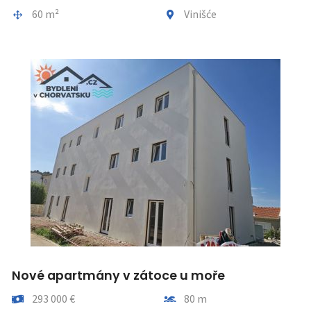
Gesamtfläche
Gemeindeteil
60 m²
Vinišće
Nové apartmány v zátoce u moře
Preis
Entfernung vom meer
293 000 €
80 m