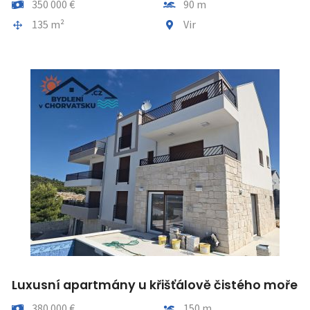
Preis
Entfernung vom meer
350 000 €
90 m
Gesamtfläche
Gemeindeteil
135 m²
Vir
Luxusní apartmány u křišťálově čistého moře
Preis
Entfernung vom meer
380 000 €
150 m