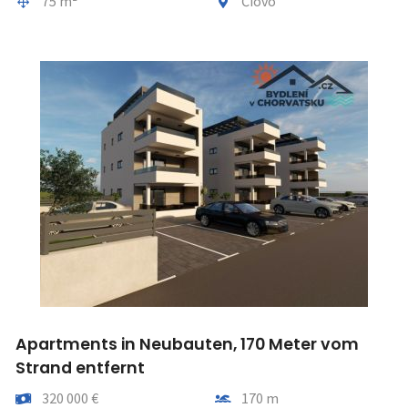
Gesamtfläche
Gemeindeteil
75 m²
Čiovo
Apartments in Neubauten, 170 Meter vom
Strand entfernt
Preis
Entfernung vom meer
320 000 €
170 m