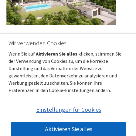
Wir verwenden Cookies
MEDULIN, ISTRIEN – GELEGENHEIT! Steinhaus im
Wenn Sie auf
Aktivieren Sie alles
klicken, stimmen Sie
Stadtzentrum
der Verwendung von Cookies zu, um die korrekte
Preis
Entfernung vom meer
300 000 €
Darstellung und das Verhalten der Website zu
Gesamtfläche
Gemeindeteil
132 m²
Medulin
gewährleisten, den Datenverkehr zu analysieren und
Werbung gezielt zu schalten. Sie können Ihre
Präferenzen in den Cookie-Einstellungen ändern.
Einstellungen für Cookies
Aktivieren Sie alles