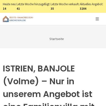
Heute neu:
Letzte Woche hinzugefügt:
Letzte Woche verkauft:
Aktuelles Angebot:
14
41
35
3204
Startseite
ISTRIEN, BANJOLE
(Volme) – Nur in
unserem Angebot ist