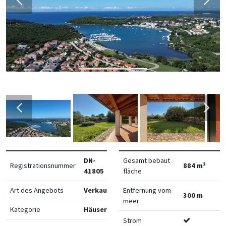
DN-
Gesamt bebaut
Registrationsnummer
884 m²
41805
fläche
Art des Angebots
Verkauf
Entfernung vom
300 m
meer
Kategorie
Häuser
Strom