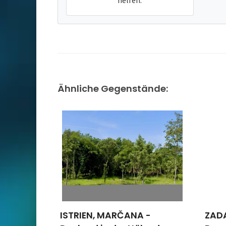
helfen.
Ähnliche Gegenstände:
 -
ZADAR, POLIČNIK -
ISTR