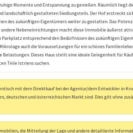
um ruhige Momente und Entspannung zu genießen. Räumlich liegt d
landschaftlich gestalteten Siedlungsteils. Der Hof erstreckt sic
en des zukünftigen Eigentümers weiter zu gestalten. Das Potenzi
dere Nebeneinrichtungen macht diese Immobilie äußerst attraktiv
n Parkplatz entsprechend den Bedürfnissen des zukünftigen Eigent
 Mikrolage auch die Voraussetzungen für ein schönes Familienleben 
Belastungen. Dieses Haus stellt eine ideale Gelegenheit für Käufe
en Teile Istriens suchen.
entisch mit dem Direktkauf bei der Agentur/dem Entwickler in Kroati
, deutschen und österreichischen Markt sind. Dies gilt ohne zus
obilien, die Mitteilung der Lage und andere detaillierte Inform