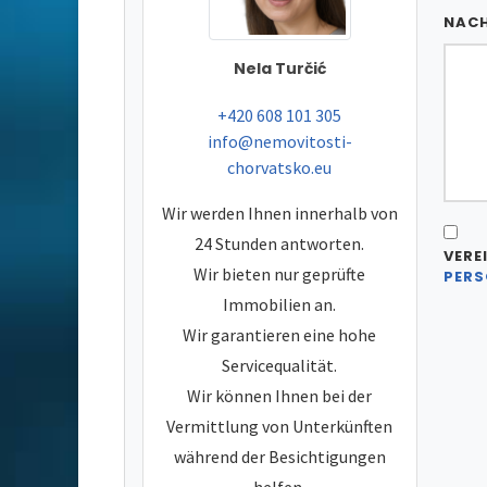
NAC
Nela Turčić
tel:
+420 608 101 305
e-mail:
info@nemovitosti-
chorvatsko.eu
Wir werden Ihnen innerhalb von
24 Stunden antworten.
VERE
Wir bieten nur geprüfte
PERS
Immobilien an.
Wir garantieren eine hohe
Servicequalität.
Wir können Ihnen bei der
Vermittlung von Unterkünften
während der Besichtigungen