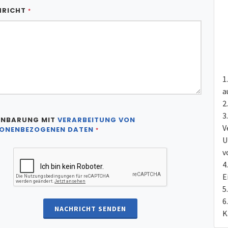
HRICHT
*
a
INBARUNG MIT
VERARBEITUNG VON
V
ONENBEZOGENEN DATEN
*
U
v
E
NACHRICHT SENDEN
K