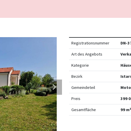
Registrationsnummer
DN-3
Art des Angebots
Verk
Kategorie
Häus
Bezirk
Istar
Gemeindeteil
Moto
Preis
399 0
Gesamtfläche
99 m