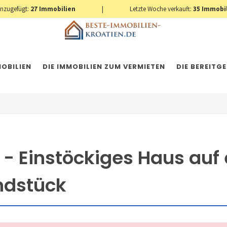
inzugefügt:
27
Immobilien
|
Letzte Woche verkauft:
35
Immobi
OBILIEN
DIE IMMOBILIEN ZUM VERMIETEN
DIE BEREITG
- Einstöckiges Haus auf
ndstück