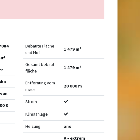
7084
Bebaute Fläche
1 479 m²
und Hof
auf
Gesamt bebaut
1 479 m²
er
fläche
ska
Entfernung vom
20 000 m
meer
vun
Strom
00 €
Klimaanlage
²
Heizung
ano
A - extrem