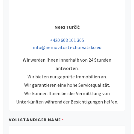
Nela Turčić
tel:
+420 608 101 305
e-mail:
info@nemovitosti-chorvatsko.eu
Wir werden Ihnen innerhalb von 24 Stunden
antworten.
Wir bieten nur geprüfte Immobilien an.
Wir garantieren eine hohe Servicequalität.
Wir können Ihnen bei der Vermittlung von
Unterkünften während der Besichtigungen helfen.
VOLLSTÄNDIGER NAME
*