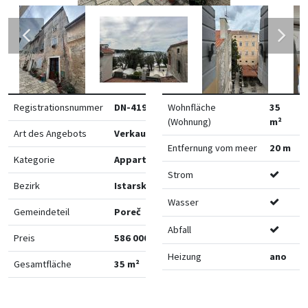
Registrationsnummer
DN-41973
Wohnfläche
35
(Wohnung)
m²
Art des Angebots
Verkauf
Entfernung vom meer
20 m
Kategorie
Appartements
Strom
Bezirk
Istarska
Wasser
Gemeindeteil
Poreč
Abfall
Preis
586 000 €
Heizung
ano
Gesamtfläche
35 m²