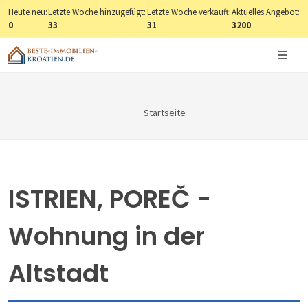
Heute neu:
Letzte Woche hinzugefügt:
Letzte Woche verkauft:
Aktuelles Angebot:
0
33
31
3200
Startseite
ISTRIEN, POREČ -
Wohnung in der
Altstadt