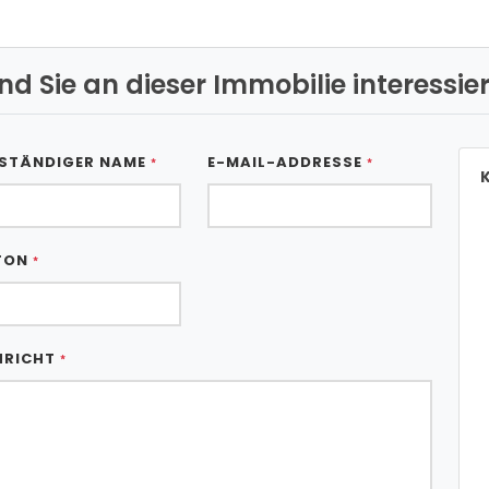
ind Sie an dieser Immobilie interessier
STÄNDIGER NAME
E-MAIL-ADDRESSE
*
*
K
FON
*
HRICHT
*