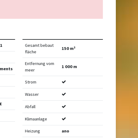
1
Gesamt bebaut
150 m²
fläche
Entfernung vom
1 000 m
ements
meer
Strom
Wasser
€
Abfall
Klimaanlage
Heizung
ano