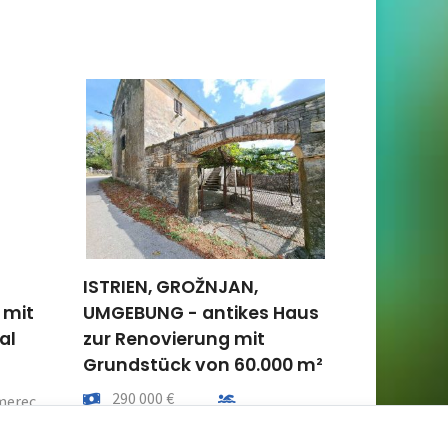
ISTRIEN, GROŽNJAN,
INSEL KR
 mit
UMGEBUNG - antikes Haus
modern
al
zur Renovierung mit
Doppelh
Grundstück von 60.000 m²
ng vom meer
Preis
675 000
Preis
Entfernung vom meer
290 000 €
eil
Gesamtflä
merec
180 m²
Gesamtfläche
Gemeindeteil
460 m²
Oprtalj