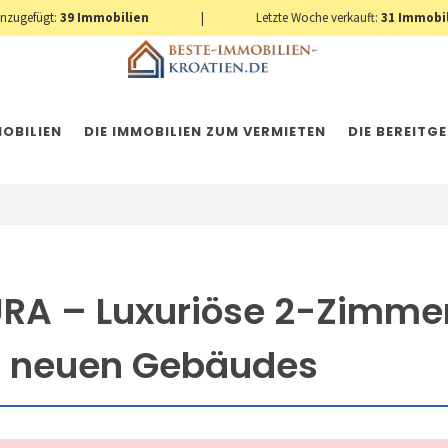
inzugefügt:
39
Immobilien
|
Letzte Woche verkauft:
31
Immobi
OBILIEN
DIE IMMOBILIEN ZUM VERMIETEN
DIE BEREITG
URA – Luxuriöse 2-Zimm
s neuen Gebäudes