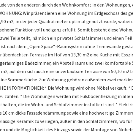
äude von den anderen durch den Wohnkomfort in den Wohnungen, d
WOHNUNG: Wir präsentieren eine Wohnung im Erdgeschoss des ge
0 m2, in der jeder Quadratmeter optimal genutzt wurde, wobei
esehene Funktion voll und ganz erfüllt. Somit besteht diese Wohn
ei Teile teilt, nämlich ein privates Schlafzimmer und einen Teil 
 ist nach dem „Open Space“-Raumsystem ohne Trennwände gestalt
berdachten Terrasse im Hof von 13,30 m2 eine Küche mit Esszimme
in geräumiges Badezimmer, ein Abstellraum und zwei komfortabl
 m2, auf dem sich auch eine unverbaubare Terrasse von 50,10 m2 be
 eine Sommerküche. Zur Wohnung gehören außerdem zwei markiert
HE INFORMATIONEN: * Die Wohnung wird ohne Möbel verkauft. * Di
% zahlen. * Die Wohnungen werden mit Fußbodenheizung in allen
thalten, die im Wohn- und Schlafzimmer installiert sind. * Elek
t eine 10 cm dicke Fassadendämmung sowie eine hochwertige Zimme
stklassige Keramik zu verlegen, außer in den Schlafzimmern, wo f
iten und die Möglichkeit des Einzugs sowie der Montage von Möbeln