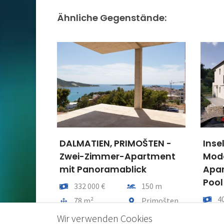
Ähnliche Gegenstände:
DALMATIEN, PRIMOŠTEN -
Inse
Zwei-Zimmer-Apartment
Mode
mit Panoramablick
Apar
Pool
Preis
Entfernung vom meer
332 000 €
150 m
Preis
4
Gesamtfläche
Gemeindeteil
78 m²
Primošten
Gesam
8
Wir verwenden Cookies