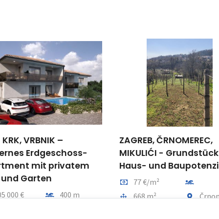
l KRK, VRBNIK –
ZAGREB, ČRNOMEREC,
rnes Erdgeschoss-
MIKULIĆI - Grundstück
tment mit privatem
Haus- und Baupotenzi
 und Garten
Preis pro m2
Entfernu
77 €/m²
Entfernung vom meer
05 000 €
400 m
Gesamtfläche
Gemeindet
668 m²
Črno
tfläche
Gemeindeteil
1 m²
Vrbnik