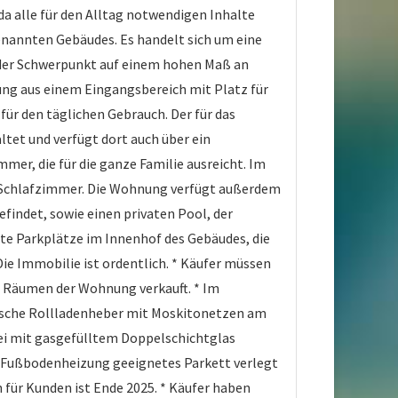
a alle für den Alltag notwendigen Inhalte
nannten Gebäudes. Es handelt sich um eine
 der Schwerpunkt auf einem hohen Maß an
ung aus einem Eingangsbereich mit Platz für
für den täglichen Gebrauch. Der für das
et und verfügt dort auch über ein
r, die für die ganze Familie ausreicht. Im
e Schlafzimmer. Die Wohnung verfügt außerdem
findet, sowie einen privaten Pool, der
e Parkplätze im Innenhof des Gebäudes, die
e Immobilie ist ordentlich. * Käufer müssen
 Räumen der Wohnung verkauft. * Im
trische Rollladenheber mit Moskitonetzen am
rei mit gasgefülltem Doppelschichtglas
ür Fußbodenheizung geeignetes Parkett verlegt
 für Kunden ist Ende 2025. * Käufer haben