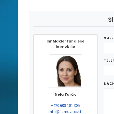
S
VOLL
Ihr Makler für diese
Immobilie
TELE
NAC
Nela Turčić
tel:
+420 608 101 305
e-mail:
info@nemovitosti-