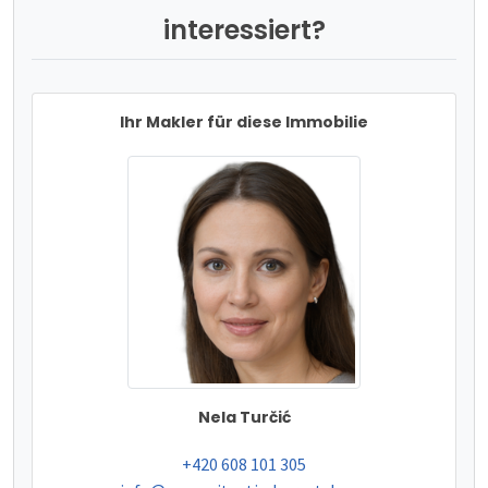
interessiert?
Ihr Makler für diese Immobilie
Nela Turčić
tel:
+420 608 101 305