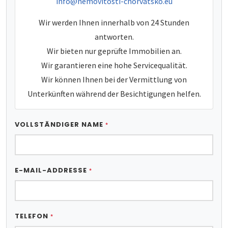
e-mail:
info@nemovitosti-chorvatsko.eu
Wir werden Ihnen innerhalb von 24 Stunden
antworten.
Wir bieten nur geprüfte Immobilien an.
Wir garantieren eine hohe Servicequalität.
Wir können Ihnen bei der Vermittlung von
Unterkünften während der Besichtigungen helfen.
VOLLSTÄNDIGER NAME
*
E-MAIL-ADDRESSE
*
TELEFON
*