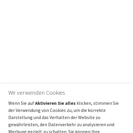
Wir verwenden Cookies
ISTRIEN, POREČ - Steinhaus mit Schwimmbad
Wenn Sie auf
Aktivieren Sie alles
klicken, stimmen Sie
Preis
Entfernung vom meer
340 000 €
5 000 m
der Verwendung von Cookies zu, um die korrekte
Gesamtfläche
Gemeindeteil
150 m²
Poreč
Darstellung und das Verhalten der Website zu
gewährleisten, den Datenverkehr zu analysieren und
Werbung gezielt zu schalten. Sie können Ihre