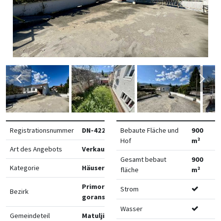
Registrationsnummer
DN-42269
Bebaute Fläche und
900
Hof
m²
Art des Angebots
Verkauf
Gesamt bebaut
900
Kategorie
Häuser
fläche
m²
Primorsko-
Strom
Bezirk
goranska
Wasser
Gemeindeteil
Matulji