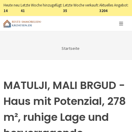
Heute neu:
Letzte Woche hinzugefügt:
Letzte Woche verkauft:
Aktuelles Angebot:
14
41
35
3204
Startseite
MATULJI, MALI BRGUD -
Haus mit Potenzial, 278
m², ruhige Lage und