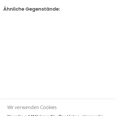
Ähnliche Gegenstände:
KASTAV, SPINČIĆI – BAUGRUNDSTÜCK FÜR
Wir verwenden Cookies
ZWEI HOTELS MIT MEERBLICK