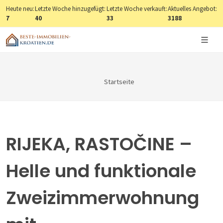
Heute neu:
Letzte Woche hinzugefügt:
Letzte Woche verkauft:
Aktuelles Angebot:
7
40
33
3188
Startseite
RIJEKA, RASTOČINE –
Helle und funktionale
Zweizimmerwohnung