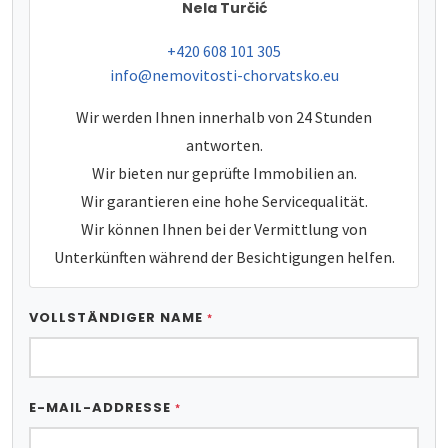
Nela Turčić
tel:
+420 608 101 305
e-mail:
info@nemovitosti-chorvatsko.eu
Wir werden Ihnen innerhalb von 24 Stunden
antworten.
Wir bieten nur geprüfte Immobilien an.
Wir garantieren eine hohe Servicequalität.
Wir können Ihnen bei der Vermittlung von
Unterkünften während der Besichtigungen helfen.
VOLLSTÄNDIGER NAME
*
E-MAIL-ADDRESSE
*