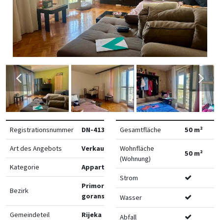
Registrationsnummer
DN-41329
Gesamtfläche
50 m²
Art des Angebots
Verkauf
Wohnfläche
50 m²
(Wohnung)
Kategorie
Appartements
Strom
Primorsko-
Bezirk
goranska
Wasser
Gemeindeteil
Rijeka
Abfall