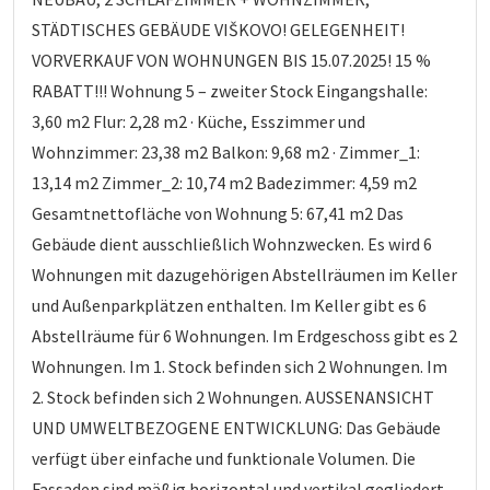
STÄDTISCHES GEBÄUDE VIŠKOVO! GELEGENHEIT!
VORVERKAUF VON WOHNUNGEN BIS 15.07.2025! 15 %
RABATT!!! Wohnung 5 – zweiter Stock Eingangshalle:
3,60 m2 Flur: 2,28 m2 · Küche, Esszimmer und
Wohnzimmer: 23,38 m2 Balkon: 9,68 m2 · Zimmer_1:
13,14 m2 Zimmer_2: 10,74 m2 Badezimmer: 4,59 m2
Gesamtnettofläche von Wohnung 5: 67,41 m2 Das
Gebäude dient ausschließlich Wohnzwecken. Es wird 6
Wohnungen mit dazugehörigen Abstellräumen im Keller
und Außenparkplätzen enthalten. Im Keller gibt es 6
Abstellräume für 6 Wohnungen. Im Erdgeschoss gibt es 2
Wohnungen. Im 1. Stock befinden sich 2 Wohnungen. Im
2. Stock befinden sich 2 Wohnungen. AUSSENANSICHT
UND UMWELTBEZOGENE ENTWICKLUNG: Das Gebäude
verfügt über einfache und funktionale Volumen. Die
Fassaden sind mäßig horizontal und vertikal gegliedert.