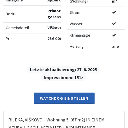
(Wohnung)
m²
Primorsko-
Strom
Bezirk
goranska
Wasser
Gemeindeteil
Viškovo
Klimaanlage
Preis
236 000 €
Heizung
ano
Letzte aktualisierung:
27. 6. 2025
Impressionen:
151×
WATCHDOG EINSTELLEN
RIJEKA, VIŠKOVO – Wohnung 5. (67 m2) IN EINEM
NEUBAU, 2 SCHLAFZIMMER + WOHNZIMMER,