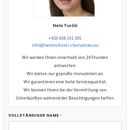
Nela Turčić
tel:
+420 608 101 305
e-mail:
info@nemovitosti-chorvatsko.eu
Wir werden Ihnen innerhalb von 24 Stunden
antworten.
Wir bieten nur geprüfte Immobilien an.
Wir garantieren eine hohe Servicequalität.
Wir können Ihnen bei der Vermittlung von
Unterkünften während der Besichtigungen helfen.
VOLLSTÄNDIGER NAME
*