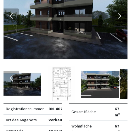
Registrationsnummer
DN-40274
67
Gesamtfläche
m²
Art des Angebots
Verkauf
Wohnfläche
67
Kategorie
Appartements