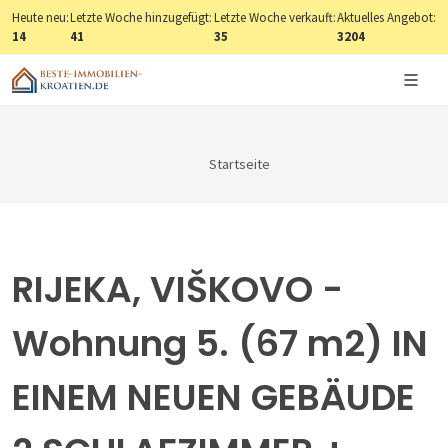
Heute neu:
Letzte Woche hinzugefügt:
Letzte Woche verkauft:
Aktuelles Angebot:
14
41
35
3204
Startseite
RIJEKA, VIŠKOVO -
Wohnung 5. (67 m2) IN
EINEM NEUEN GEBÄUDE