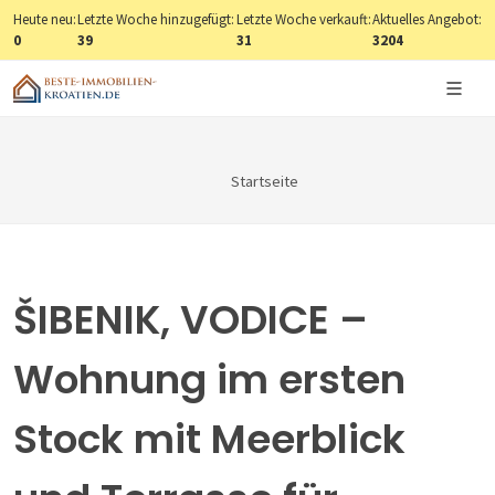
Heute neu:
Letzte Woche hinzugefügt:
Letzte Woche verkauft:
Aktuelles Angebot:
0
39
31
3204
Startseite
ŠIBENIK, VODICE –
Wohnung im ersten
Stock mit Meerblick