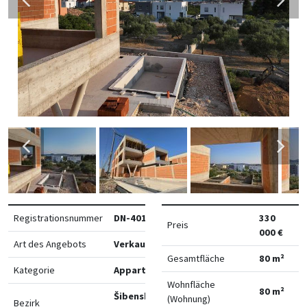
Registrationsnummer
DN-40117
330
Preis
000 €
Art des Angebots
Verkauf
Gesamtfläche
80 m²
Kategorie
Appartements
Wohnfläche
80 m²
Šibensko-
(Wohnung)
Bezirk