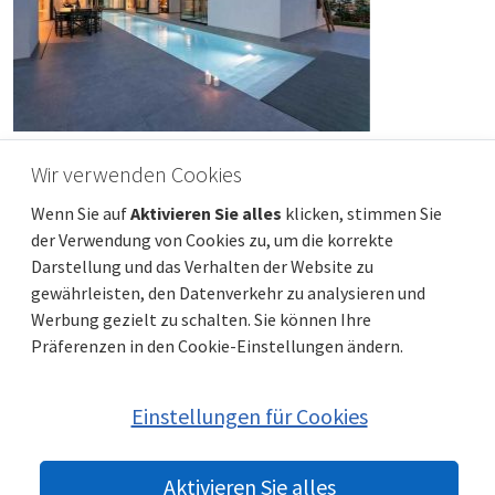
Wir verwenden Cookies
ISTRIEN, BARBAN – Haus mit zwei
Wenn Sie auf
Aktivieren Sie alles
klicken, stimmen Sie
Swimmingpools am Rande des Dorfes
der Verwendung von Cookies zu, um die korrekte
Preis
Entfernung vom meer
965 000 €
12 000 m
Darstellung und das Verhalten der Website zu
Gesamtfläche
Gemeindeteil
174 m²
Barban
gewährleisten, den Datenverkehr zu analysieren und
Werbung gezielt zu schalten. Sie können Ihre
Präferenzen in den Cookie-Einstellungen ändern.
Einstellungen für Cookies
Aktivieren Sie alles