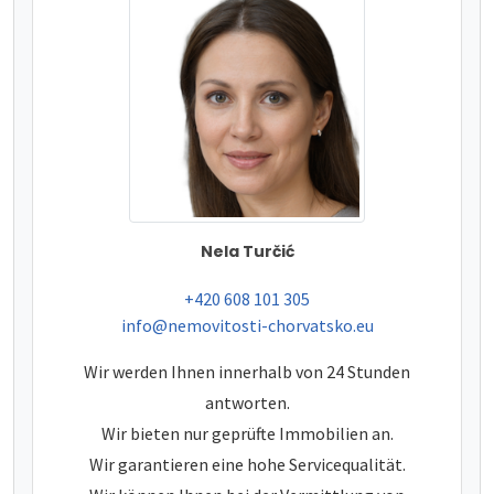
Nela Turčić
tel:
+420 608 101 305
e-mail:
info@nemovitosti-chorvatsko.eu
Wir werden Ihnen innerhalb von 24 Stunden
antworten.
Wir bieten nur geprüfte Immobilien an.
Wir garantieren eine hohe Servicequalität.