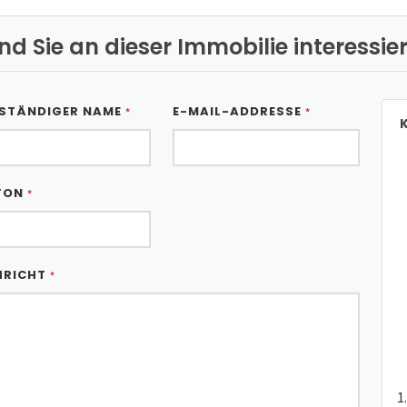
ind Sie an dieser Immobilie interessier
STÄNDIGER NAME
E-MAIL-ADDRESSE
*
*
K
FON
*
HRICHT
*