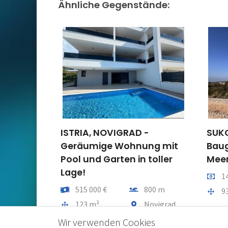
Ähnliche Gegenstände:
ISTRIA, NOVIGRAD -
SUKO
Geräumige Wohnung mit
Baug
Pool und Garten in toller
Meer
Lage!
Preis 
1
Preis
Entfernung vom meer
515 000 €
800 m
Gesam
9
Gesamtfläche
Gemeindeteil
123 m²
Novigrad
Wir verwenden Cookies