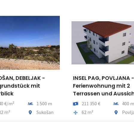
ŠAN, DEBELJAK -
INSEL PAG, POVLJANA 
rundstück mit
Ferienwohnung mit 2
blick
Terrassen und Aussic
pro m2
Entfernung vom meer
Preis
Entfernu
40 €/m²
1 500 m
211 350 €
400 
tfläche
Gemeindeteil
Gesamtfläche
Gemeindet
32 m²
Sukošan
62 m²
Povlj