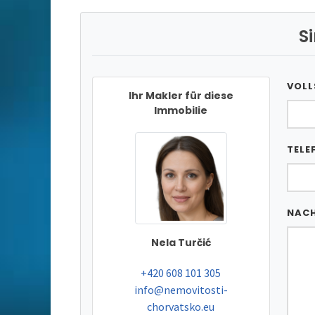
S
VOLL
Ihr Makler für diese
Immobilie
TELE
NAC
Nela Turčić
tel:
+420 608 101 305
e-mail:
info@nemovitosti-
chorvatsko.eu