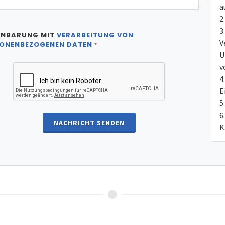
a
INBARUNG MIT
VERARBEITUNG VON
V
ONENBEZOGENEN DATEN
*
U
v
E
NACHRICHT SENDEN
K