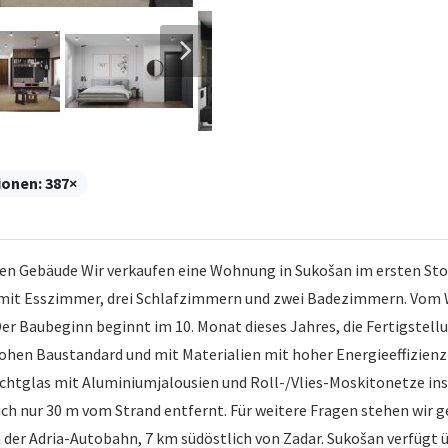
ionen:
387×
 Gebäude Wir verkaufen eine Wohnung in Sukošan im ersten Sto
mit Esszimmer, drei Schlafzimmern und zwei Badezimmern. Vom 
er Baubeginn beginnt im 10. Monat dieses Jahres, die Fertigstell
ohen Baustandard und mit Materialien mit hoher Energieeffizienz
chtglas mit Aluminiumjalousien und Roll-/Vlies-Moskitonetze inst
ch nur 30 m vom Strand entfernt. Für weitere Fragen stehen wir ge
an der Adria-Autobahn, 7 km südöstlich von Zadar. Sukošan verfügt