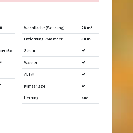
0
Wohnfläche (Wohnung)
78 m²
Entfernung vom meer
30 m
ments
Strom
a
Wasser
Abfall
€
Klimaanlage
Heizung
ano