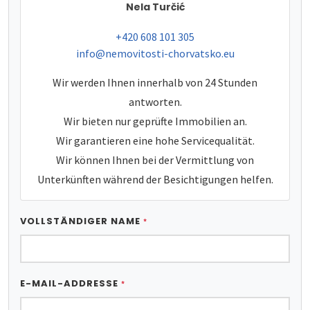
Nela Turčić
tel:
+420 608 101 305
e-mail:
info@nemovitosti-chorvatsko.eu
Wir werden Ihnen innerhalb von 24 Stunden
antworten.
Wir bieten nur geprüfte Immobilien an.
Wir garantieren eine hohe Servicequalität.
Wir können Ihnen bei der Vermittlung von
Unterkünften während der Besichtigungen helfen.
VOLLSTÄNDIGER NAME
*
E-MAIL-ADDRESSE
*