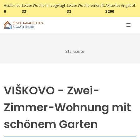
Heute neu:
Letzte Woche hinzugefügt:
Letzte Woche verkauft:
Aktuelles Angebot:
0
33
31
3200
Startseite
VIŠKOVO - Zwei-
Zimmer-Wohnung mit
schönem Garten