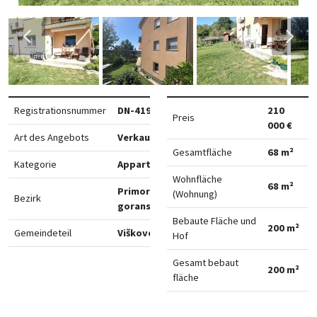
Registrationsnummer
DN-41969
210
Preis
000 €
Art des Angebots
Verkauf
Gesamtfläche
68 m²
Kategorie
Appartements
Wohnfläche
68 m²
Primorsko-
(Wohnung)
Bezirk
goranska
Bebaute Fläche und
200 m²
Gemeindeteil
Viškovo
Hof
Gesamt bebaut
200 m²
fläche