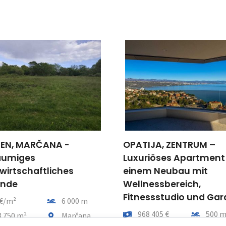
IEN, MARČANA -
OPATIJA, ZENTRUM –
äumiges
Luxuriöses Apartment 
wirtschaftliches
einem Neubau mit
ände
Wellnessbereich,
Fitnessstudio und Ga
pro m2
Entfernung vom meer
 €/m²
6 000 m
Preis
Entfernu
968 405 €
500 
tfläche
Gemeindeteil
8 750 m²
Marčana