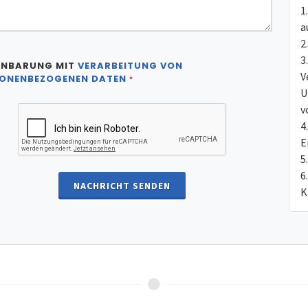
a
INBARUNG MIT
VERARBEITUNG VON
V
ONENBEZOGENEN DATEN
*
U
v
E
NACHRICHT SENDEN
K