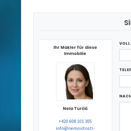
S
VOLL
Ihr Makler für diese
Immobilie
TELE
NAC
Nela Turčić
tel:
+420 608 101 305
e-mail:
info@nemovitosti-