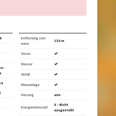
6
Entfernung vom
130 m
meer
Strom
Wasser
ko-
a
Abfall
ca
Klimaanlage
€
Heizung
ano
X - Nicht
Energieintensität
ausgestellt