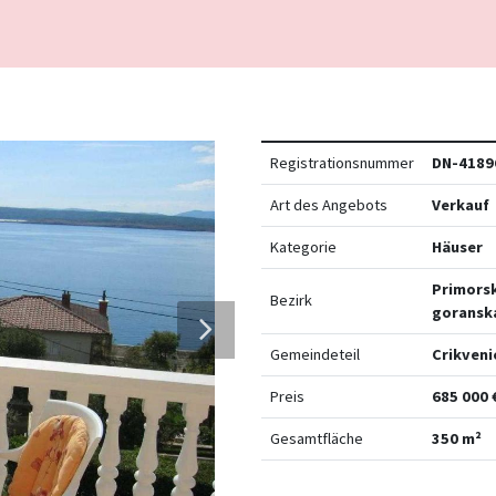
Registrationsnummer
DN-4189
Art des Angebots
Verkauf
Kategorie
Häuser
Primors
Bezirk
goransk
Gemeindeteil
Crikveni
Preis
685 000 
Gesamtfläche
350 m²