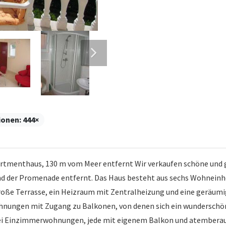
ionen:
444×
tmenthaus, 130 m vom Meer entfernt Wir verkaufen schöne und 
d der Promenade entfernt. Das Haus besteht aus sechs Wohneinheit
 große Terrasse, ein Heizraum mit Zentralheizung und eine ge
hnungen mit Zugang zu Balkonen, von denen sich ein wunderschöne
zwei Einzimmerwohnungen, jede mit eigenem Balkon und atembera