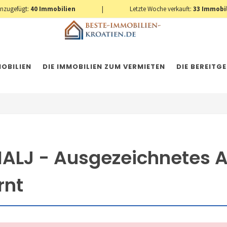
inzugefügt:
40
Immobilien
|
Letzte Woche verkauft:
33
Immobi
OBILIEN
DIE IMMOBILIEN ZUM VERMIETEN
DIE BEREITG
ALJ - Ausgezeichnetes 
rnt