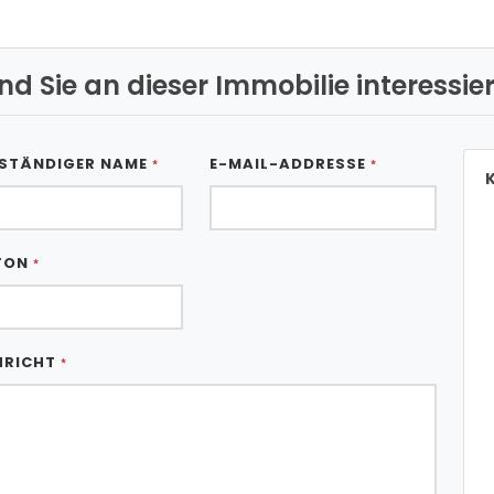
ind Sie an dieser Immobilie interessier
STÄNDIGER NAME
E-MAIL-ADDRESSE
*
*
K
FON
*
HRICHT
*