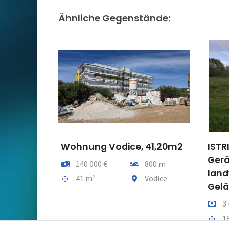
Ähnliche Gegenstände:
Wohnung Vodice, 41,20m2
ISTR
Ger
Preis
Entfernung vom meer
140 000 €
800 m
land
Gesamtfläche
Gemeindeteil
41 m²
Vodice
Gel
Preis 
3
Gesam
1