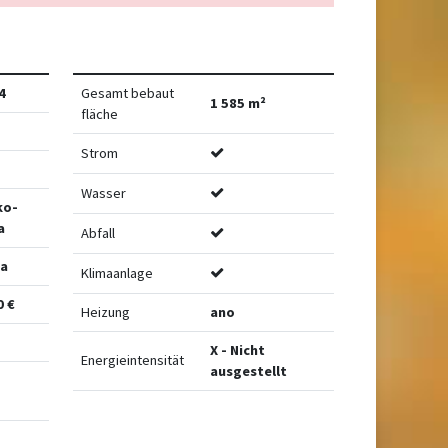
4
Gesamt bebaut
1 585 m²
fläche
Strom
Wasser
ko-
a
Abfall
ca
Klimaanlage
0 €
Heizung
ano
X - Nicht
Energieintensität
ausgestellt