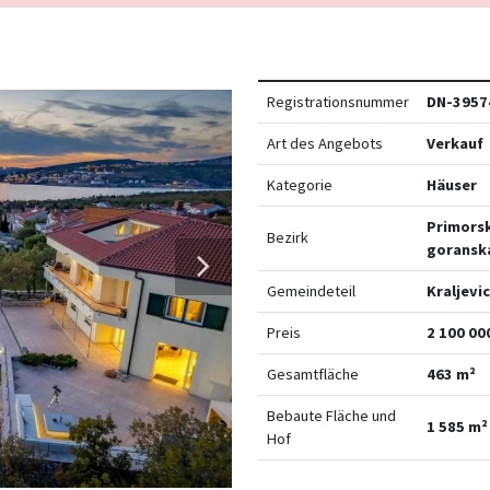
Registrationsnummer
DN-3957
Art des Angebots
Verkauf
Kategorie
Häuser
Primors
Bezirk
goransk
Gemeindeteil
Kraljevi
Preis
2 100 00
Gesamtfläche
463 m²
Bebaute Fläche und
1 585 m²
Hof