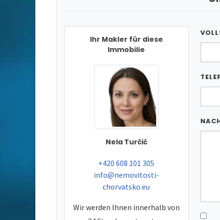
VOLL
Ihr Makler für diese
Immobilie
TELE
NAC
Nela Turčić
tel:
+420 608 101 305
e-mail:
info@nemovitosti-
chorvatsko.eu
Wir werden Ihnen innerhalb von