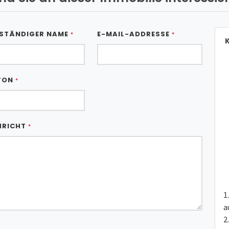
STÄNDIGER NAME
E-MAIL-ADDRESSE
*
*
K
FON
*
HRICHT
*
a