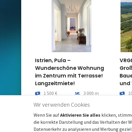
Istrien, Pula –
VRGI
Wunderschöne Wohnung
Groß
im Zentrum mit Terrasse!
Baue
Langzeitmiete!
und 
Preis
Entfernung vom meer
Preis
1 500 €
3 000 m
1
Gesamtfläche
Gemeindeteil
Gesam
98 m²
Pula
4
Wir verwenden Cookies
Wenn Sie auf
Aktivieren Sie alles
klicken, stimm
die korrekte Darstellung und das Verhalten der 
Datenverkehr zu analysieren und Werbung gezielt