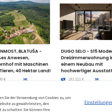
NMOST, BLATUŠA -
DUGO SELO - S15 Mode
es Anwesen,
Dreizimmerwohnung i
rnhof mit Maschinen
einem Neubau mit
Tieren, 40 Hektar Land!
hochwertiger Ausstat
Entfernung vom meer
Preis
Entfernu
00 €
191 211 €
tfläche
Gemeindeteil
Gesamtfläche
Gemeindet
00 000 m²
Gvozd
63 m²
Dugo 
en Sie der Verwendung von Cookies zu, um
Einstellunge
Website zu gewährleisten, den
 zu schalten. Sie können Ihre