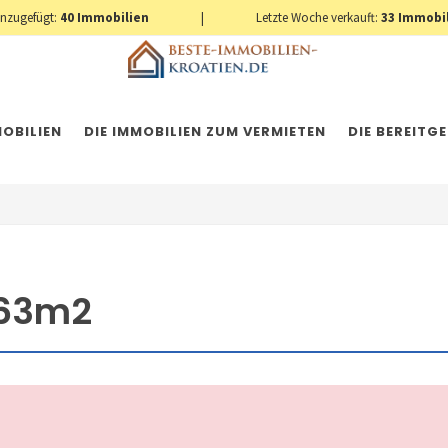
inzugefügt:
40
Immobilien
|
Letzte Woche verkauft:
33
Immobi
OBILIEN
DIE IMMOBILIEN ZUM VERMIETEN
DIE BEREITG
463m2