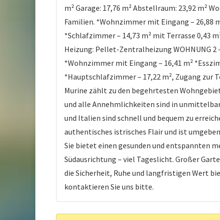
m² Garage: 17,76 m² Abstellraum: 23,92 m² W
Familien. *Wohnzimmer mit Eingang – 26,88 m²
*Schlafzimmer – 14,73 m² mit Terrasse 0,43 m
Heizung: Pellet-Zentralheizung WOHNUNG 2 
*Wohnzimmer mit Eingang – 16,41 m² *Esszimm
*Hauptschlafzimmer – 17,22 m², Zugang zur T
Murine zählt zu den begehrtesten Wohngebiete
und alle Annehmlichkeiten sind in unmittelb
und Italien sind schnell und bequem zu erreic
authentisches istrisches Flair und ist umge
Sie bietet einen gesunden und entspannten me
Südausrichtung – viel Tageslicht. Großer Gar
die Sicherheit, Ruhe und langfristigen Wert b
kontaktieren Sie uns bitte.