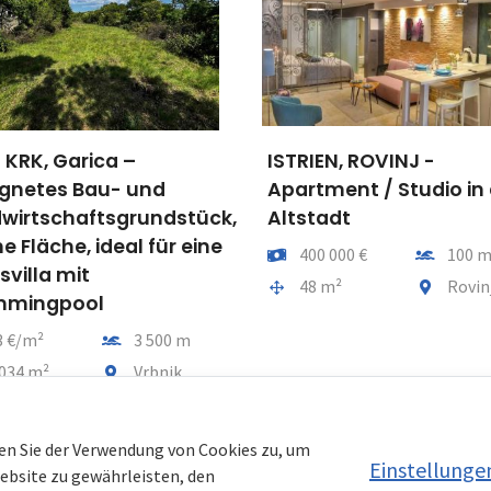
IEN, ROVINJ -
KASTAV, RUBEŠI – grö
tment / Studio in der
Wohnung mit drei
tadt
Schlafzimmern, Neuba
Parkplätze
Entfernung vom meer
00 000 €
100 m
Preis
Entfernu
415 000 €
1 80
mtfläche
Gemeindeteil
8 m²
Rovinj
Gesamtfläche
Gemeinde
116 m²
Kast
en Sie der Verwendung von Cookies zu, um
Einstellunge
Website zu gewährleisten, den