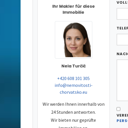
VOLL
Ihr Makler für diese
Immobilie
TELE
NAC
Nela Turčić
tel:
+420 608 101 305
e-mail:
info@nemovitosti-
chorvatsko.eu
Wir werden Ihnen innerhalb von
24 Stunden antworten.
VERE
Wir bieten nur geprüfte
PERS