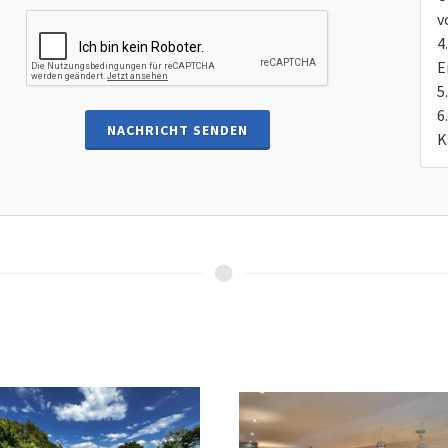
v
E
NACHRICHT SENDEN
K