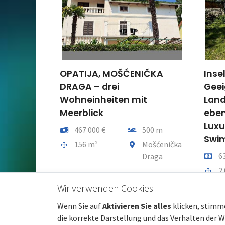
IČKA
Insel KRK, Garica –
ISTR
Geeignetes Bau- und
Apar
t
Landwirtschaftsgrundstück,
Alts
ebene Fläche, ideal für eine
Preis
4
Luxusvilla mit
fernung vom meer
500 m
Gesa
4
Swimmingpool
eindeteil
Mošćenička
Preis pro m2
Entfernung vom meer
63 €/m²
3 500 m
Draga
Gesamtfläche
Gemeindeteil
2 034 m²
Vrbnik
Wir verwenden Cookies
Wenn Sie auf
Aktivieren Sie alles
klicken, stimm
die korrekte Darstellung und das Verhalten der 