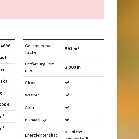
44696
Gesamt bebaut
593 m²
fläche
auf
Entfernung vom
2 000 m
er
meer
rska
Strom
g
Wasser
000 €
Abfall
m²
Klimaanlage
m²
X - Nicht
Energieintensität
ausgestellt