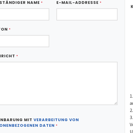
STÄNDIGER NAME
E-MAIL-ADDRESSE
*
*
K
FON
*
HRICHT
*
a
INBARUNG MIT
VERARBEITUNG VON
V
ONENBEZOGENEN DATEN
*
U