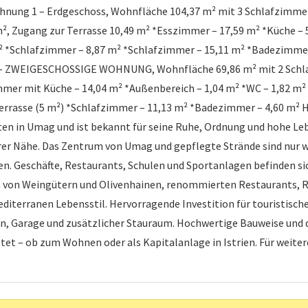
ohnung 1 – Erdgeschoss, Wohnfläche 104,37 m² mit 3 Schlafzimme
, Zugang zur Terrasse 10,49 m² *Esszimmer – 17,59 m² *Küche – 5,
² *Schlafzimmer – 8,87 m² *Schlafzimmer – 15,11 m² *Badezimmer
– ZWEIGESCHOSSIGE WOHNUNG, Wohnfläche 69,86 m² mit 2 Schla
er mit Küche – 14,04 m² *Außenbereich – 1,04 m² *WC – 1,82 m² 
errasse (5 m²) *Schlafzimmer – 11,13 m² *Badezimmer – 4,60 m²
n in Umag und ist bekannt für seine Ruhe, Ordnung und hohe Leb
arer Nähe. Das Zentrum von Umag und gepflegte Strände sind nur
hen. Geschäfte, Restaurants, Schulen und Sportanlagen befinden si
ben von Weingütern und Olivenhainen, renommierten Restaurants,
diterranen Lebensstil. Hervorragende Investition für touristisc
ten, Garage und zusätzlicher Stauraum. Hochwertige Bauweise und
ietet – ob zum Wohnen oder als Kapitalanlage in Istrien. Für wei