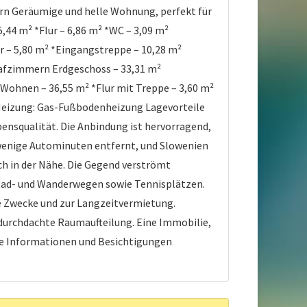
rn Geräumige und helle Wohnung, perfekt für
44 m² *Flur – 6,86 m² *WC – 3,09 m²
 – 5,80 m² *Eingangstreppe – 10,28 m²
fzimmern Erdgeschoss – 33,31 m²
Wohnen – 36,55 m² *Flur mit Treppe – 3,60 m²
 Heizung: Gas-Fußbodenheizung Lagevorteile
ensqualität. Die Anbindung ist hervorragend,
 wenige Autominuten entfernt, und Slowenien
ch in der Nähe. Die Gegend verströmt
 Rad- und Wanderwegen sowie Tennisplätzen.
he Zwecke und zur Langzeitvermietung.
 durchdachte Raumaufteilung. Eine Immobilie,
tere Informationen und Besichtigungen