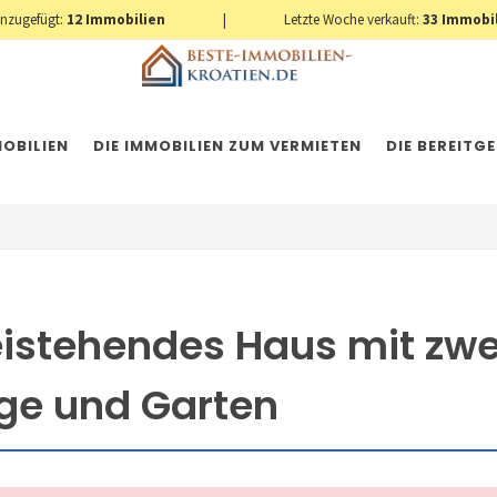
inzugefügt:
12
Immobilien
|
Letzte Woche verkauft:
33
Immobi
OBILIEN
DIE IMMOBILIEN ZUM VERMIETEN
DIE BEREITG
eistehendes Haus mit zw
ge und Garten