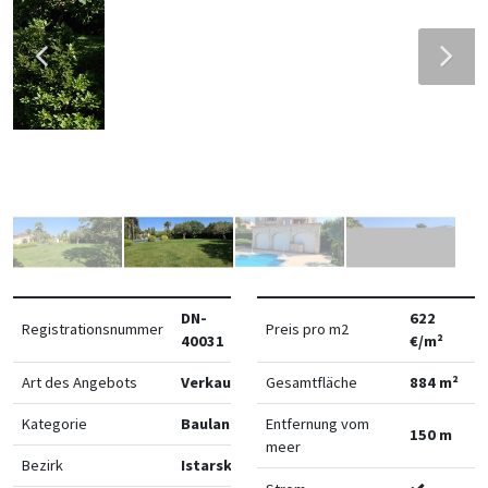
DN-
622
Registrationsnummer
Preis pro m2
40031
€/m²
Art des Angebots
Verkauf
Gesamtfläche
884 m²
Kategorie
Bauland
Entfernung vom
150 m
meer
Bezirk
Istarska