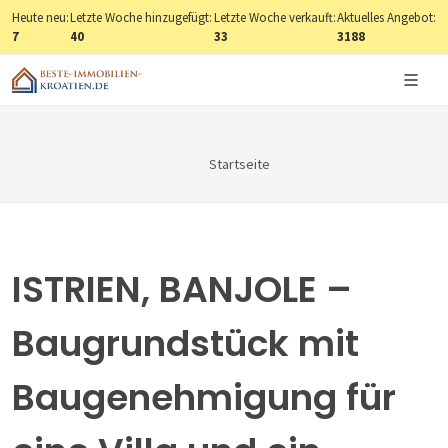
Heute neu:
Letzte Woche hinzugefügt:
Letzte Woche verkauft:
Aktuelles Angebot:
7
40
33
3188
Startseite
ISTRIEN, BANJOLE –
Baugrundstück mit
Baugenehmigung für