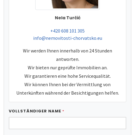
Nela Turčić
tel:
+420 608 101 305
e-mail:
info@nemovitosti-chorvatsko.eu
Wir werden Ihnen innerhalb von 24 Stunden
antworten.
Wir bieten nur geprüfte Immobilien an.
Wir garantieren eine hohe Servicequalität.
Wir können Ihnen bei der Vermittlung von
Unterkünften während der Besichtigungen helfen.
VOLLSTÄNDIGER NAME
*