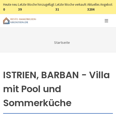
Heute neu:
Letzte Woche hinzugefügt:
Letzte Woche verkauft:
Aktuelles Angebot:
0
39
31
3204
Startseite
ISTRIEN, BARBAN - Villa
mit Pool und
Sommerküche