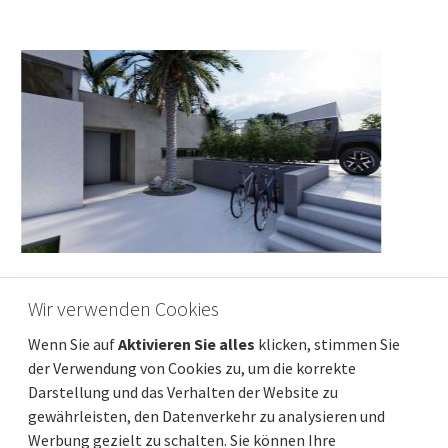
Wir verwenden Cookies
GORSKI KOTAR, MRKOPALJ - Haus mit vier
Wenn Sie auf
Aktivieren Sie alles
klicken, stimmen Sie
Wohnungen
der Verwendung von Cookies zu, um die korrekte
Preis
Entfernung vom meer
470 000 €
Darstellung und das Verhalten der Website zu
Gesamtfläche
Gemeindeteil
300 m²
Mrkopalj
gewährleisten, den Datenverkehr zu analysieren und
Werbung gezielt zu schalten. Sie können Ihre