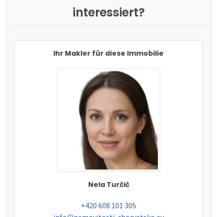
interessiert?
Ihr Makler für diese Immobilie
Nela Turčić
tel:
+420 608 101 305
e-mail:
info@nemovitosti-chorvatsko.eu