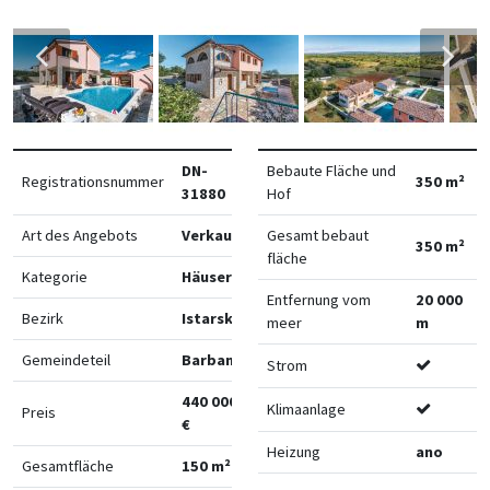
DN-
Bebaute Fläche und
Registrationsnummer
350 m²
31880
Hof
Art des Angebots
Verkauf
Gesamt bebaut
350 m²
fläche
Kategorie
Häuser
Entfernung vom
20 000
Bezirk
Istarska
meer
m
Gemeindeteil
Barban
Strom
440 000
Klimaanlage
Preis
€
Heizung
ano
Gesamtfläche
150 m²