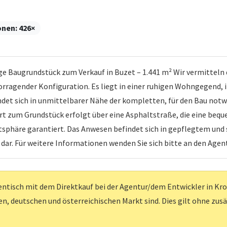
onen:
426×
e Baugrundstück zum Verkauf in Buzet – 1.441 m² Wir vermitteln
rragender Konfiguration. Es liegt in einer ruhigen Wohngegend, i
ndet sich in unmittelbarer Nähe der kompletten, für den Bau not
hrt zum Grundstück erfolgt über eine Asphaltstraße, die eine beq
tsphäre garantiert. Das Anwesen befindet sich in gepflegtem und 
dar. Für weitere Informationen wenden Sie sich bitte an den Agen
entisch mit dem Direktkauf bei der Agentur/dem Entwickler in Kroati
, deutschen und österreichischen Markt sind. Dies gilt ohne zus