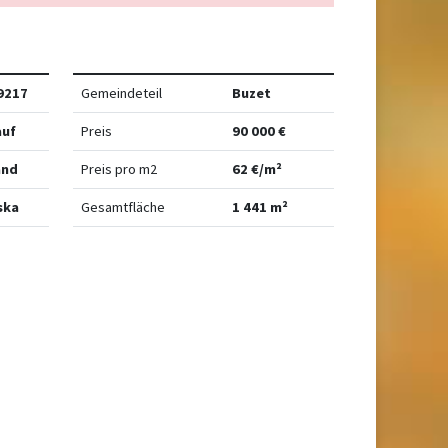
9217
Gemeindeteil
Buzet
auf
Preis
90 000 €
and
Preis pro m2
62 €/m²
ska
Gesamtfläche
1 441 m²