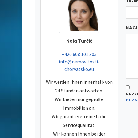
TELE
NAC
Nela Turčić
tel:
+420 608 101 305
e-mail:
info@nemovitosti-
chorvatsko.eu
Wir werden Ihnen innerhalb von
24 Stunden antworten.
VERE
Wir bieten nur geprüfte
PERS
Immobilien an.
Wir garantieren eine hohe
Servicequalität.
Wir können Ihnen bei der