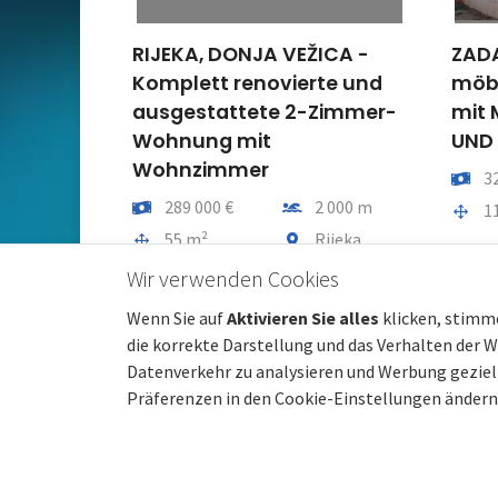
RIJEKA, DONJA VEŽICA -
ZADA
Komplett renovierte und
möbl
ausgestattete 2-Zimmer-
mit 
Wohnung mit
UND
Wohnzimmer
Preis
3
Preis
Entfernung vom meer
289 000 €
2 000 m
Gesam
1
Gesamtfläche
Gemeindeteil
55 m²
Rijeka
Wir verwenden Cookies
Wenn Sie auf
Aktivieren Sie alles
klicken, stimm
die korrekte Darstellung und das Verhalten der 
Datenverkehr zu analysieren und Werbung gezielt
Präferenzen in den Cookie-Einstellungen ändern
© 2022 beste-immobilien-kroatien.de | Partner:
Immobil