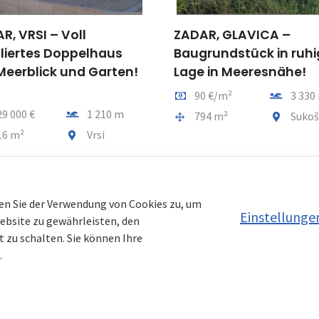
R, VRSI – Voll
ZADAR, GLAVICA –
iertes Doppelhaus
Baugrundstück in ruhi
Meerblick und Garten!
Lage in Meeresnähe!
Preis pro m2
Entfernu
90 €/m²
3 330
Entfernung vom meer
29 000 €
1 210 m
Gesamtfläche
Gemeindet
794 m²
Suko
tfläche
Gemeindeteil
16 m²
Vrsi
en Sie der Verwendung von Cookies zu, um
Einstellunge
Website zu gewährleisten, den
 zu schalten. Sie können Ihre
.
ien Kroatien AT
|
Nemovitosti Chorvatsko