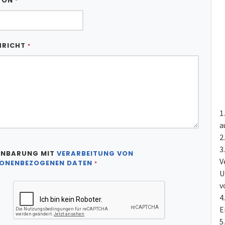
FON
*
HRICHT
*
a
INBARUNG MIT
VERARBEITUNG VON
V
ONENBEZOGENEN DATEN
*
U
v
E