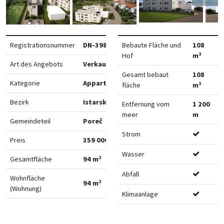
Registrationsnummer
DN-39889
Bebaute Fläche und
108
Hof
m²
Art des Angebots
Verkauf
Gesamt bebaut
108
Kategorie
Appartements
fläche
m²
Bezirk
Istarska
Entfernung vom
1 200
meer
m
Gemeindeteil
Poreč
Strom
Preis
359 000 €
Wasser
Gesamtfläche
94 m²
Abfall
Wohnfläche
94 m²
(Wohnung)
Klimaanlage