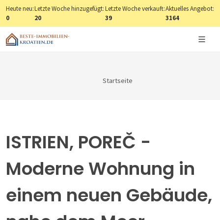
Heute neu:
Letzte Woche hinzugefügt:
Letzte Woche verkauft:
Aktuelles Angebot:
0
20
39
3164
Startseite
ISTRIEN, POREČ -
Moderne Wohnung in
einem neuen Gebäude,