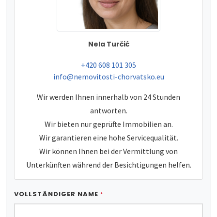
Nela Turčić
tel:
+420 608 101 305
e-mail:
info@nemovitosti-chorvatsko.eu
Wir werden Ihnen innerhalb von 24 Stunden
antworten.
Wir bieten nur geprüfte Immobilien an.
Wir garantieren eine hohe Servicequalität.
Wir können Ihnen bei der Vermittlung von
Unterkünften während der Besichtigungen helfen.
VOLLSTÄNDIGER NAME
*