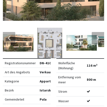
Registrationsnummer
DN-41091
Wohnfläche
116 m²
(Wohnung)
Art des Angebots
Verkauf
Entfernung vom
800 m
Kategorie
Appartements
meer
Bezirk
Istarska
Strom
Gemeindeteil
Pula
Wasser