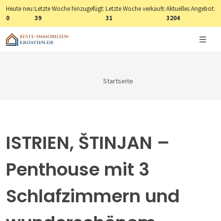
Heute neu:
Letzte Woche hinzugefügt:
Letzte Woche verkauft:
Aktuelles Angebot:
0
39
31
3204
Startseite
ISTRIEN, ŠTINJAN –
Penthouse mit 3
Schlafzimmern und