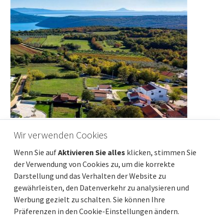
Wir verwenden Cookies
ISTRIEN, RABAC - Haus im Bau mit Meerblick
Wenn Sie auf
Aktivieren Sie alles
klicken, stimmen Sie
Preis
Entfernung vom meer
399 000 €
2 500 m
der Verwendung von Cookies zu, um die korrekte
Gesamtfläche
Gemeindeteil
157 m²
Labin
Darstellung und das Verhalten der Website zu
gewährleisten, den Datenverkehr zu analysieren und
Werbung gezielt zu schalten. Sie können Ihre
Präferenzen in den Cookie-Einstellungen ändern.