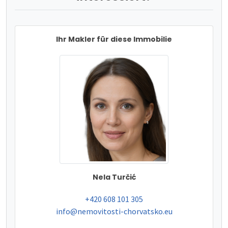
Ihr Makler für diese Immobilie
Nela Turčić
tel:
+420 608 101 305
e-mail:
info@nemovitosti-chorvatsko.eu