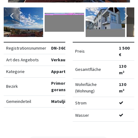
Registrationsnummer
DN-36039
1 500
Preis
€
Art des Angebots
Verkauf
130
Gesamtfläche
Kategorie
Appartements
m²
Primorsko-
Wohnfläche
130
Bezirk
goranska
(Wohnung)
m²
Gemeindeteil
Matulji
Strom
Wasser