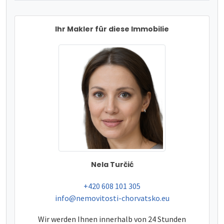
Ihr Makler für diese Immobilie
Nela Turčić
tel:
+420 608 101 305
e-mail:
info@nemovitosti-chorvatsko.eu
Wir werden Ihnen innerhalb von 24 Stunden