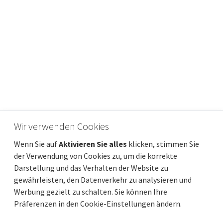
Wir verwenden Cookies
Istrien, Rovinj – Ästhetisch makellose
Wenn Sie auf
Aktivieren Sie alles
klicken, stimmen Sie
Wohnung in attraktiver Lage
der Verwendung von Cookies zu, um die korrekte
Preis
Entfernung vom meer
390 370 €
500 m
Darstellung und das Verhalten der Website zu
gewährleisten, den Datenverkehr zu analysieren und
Gesamtfläche
Gemeindeteil
78 m²
Rovinj
Werbung gezielt zu schalten. Sie können Ihre
Präferenzen in den Cookie-Einstellungen ändern.