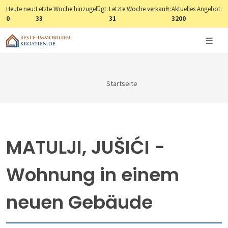
Heute neu:
Letzte Woche hinzugefügt:
Letzte Woche verkauft:
Aktuelles Angebot:
0
33
31
3200
Startseite
MATULJI, JUŠIĆI -
Wohnung in einem
neuen Gebäude