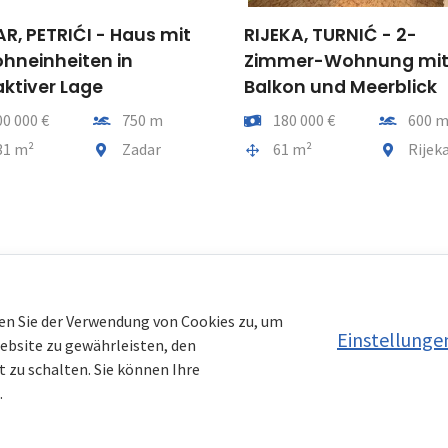
R, PETRIĆI - Haus mit
RIJEKA, TURNIĆ - 2-
hneinheiten in
Zimmer-Wohnung mi
aktiver Lage
Balkon und Meerblick
Entfernung vom meer
Preis
Entfernu
00 000 €
750 m
180 000 €
600 
tfläche
Gemeindeteil
Gesamtfläche
Gemeindet
31 m²
Zadar
61 m²
Rijek
en Sie der Verwendung von Cookies zu, um
Einstellunge
Website zu gewährleisten, den
 zu schalten. Sie können Ihre
.
ien Kroatien AT
|
Nemovitosti Chorvatsko