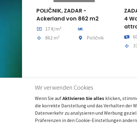
POLIČNIK, ZADAR -
ZADA
Ackerland von 862 m2
4 Wo
attr
Preis pro m2
Entfernung vom meer
17 €/m²
Preis
6
Gesamtfläche
Gemeindeteil
862 m²
Poličnik
Gesam
3
Wir verwenden Cookies
Wenn Sie auf
Aktivieren Sie alles
klicken, stimm
die korrekte Darstellung und das Verhalten der 
Datenverkehr zu analysieren und Werbung gezielt
Präferenzen in den Cookie-Einstellungen ändern
© 2022 beste-immobilien-kroatien.de | Partner:
Immobil