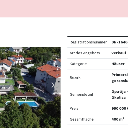
Registrationsnummer
DN-1646
Art des Angebots
Verkauf
Kategorie
Häuser
Primors
Bezirk
goransk
Opatija 
Gemeindeteil
Okolica
Preis
990 000 
Gesamtfläche
400 m²