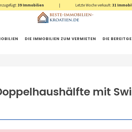
inzugefügt:
39
Immobilien
|
Letzte Woche verkauft:
31
Immobi
OBILIEN
DIE IMMOBILIEN ZUM VERMIETEN
DIE BEREITG
 Doppelhaushälfte mit S