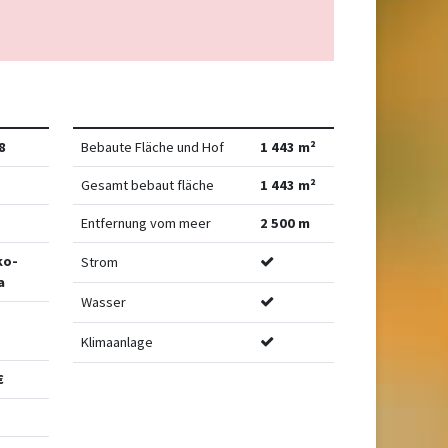
8
Bebaute Fläche und Hof
1 443 m²
Gesamt bebaut fläche
1 443 m²
Entfernung vom meer
2 500 m
ko-
Strom
a
Wasser
-
Klimaanlage
€