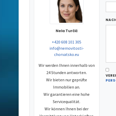
NAC
Nela Turčić
tel:
+420 608 101 305
e-mail:
info@nemovitosti-
chorvatsko.eu
Wir werden Ihnen innerhalb von
24 Stunden antworten.
VERE
Wir bieten nur geprüfte
PERS
Immobilien an.
Wir garantieren eine hohe
Servicequalität.
Wir können Ihnen bei der