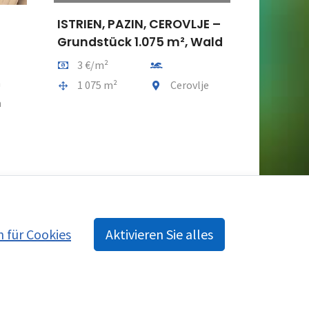
ISTRIEN, PAZIN, CEROVLJE –
ISTRIEN, 
t
Grundstück 1.075 m², Wald
Urbanisi
Preis pro m2
Entfernung vom meer
Preis pro m
3 €/m²
75 €/m
ng vom meer
m
Gesamtfläche
Gemeindeteil
Gesamtflä
1 075 m²
Cerovlje
1 053 
eil
a
n für Cookies
Aktivieren Sie alles