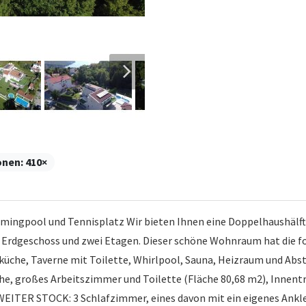
onen:
410×
ingpool und Tennisplatz Wir bieten Ihnen eine Doppelhaushälfte
as Erdgeschoss und zwei Etagen. Dieser schöne Wohnraum hat die 
che, Taverne mit Toilette, Whirlpool, Sauna, Heizraum und Abs
, großes Arbeitszimmer und Toilette (Fläche 80,68 m2), Innentr
ZWEITER STOCK: 3 Schlafzimmer, eines davon mit ein eigenes Ank