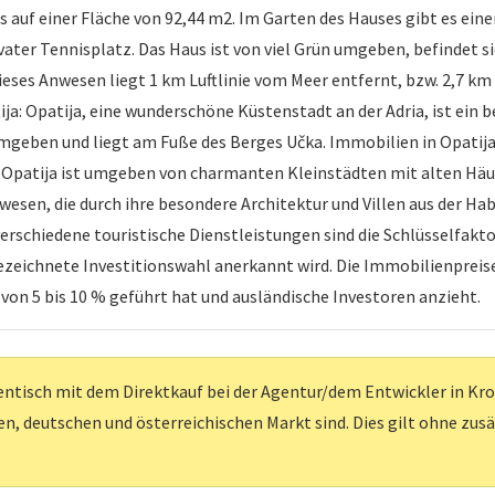
s auf einer Fläche von 92,44 m2. Im Garten des Hauses gibt es ei
ivater Tennisplatz. Das Haus ist von viel Grün umgeben, befindet si
ieses Anwesen liegt 1 km Luftlinie vom Meer entfernt, bzw. 2,7 k
 Opatija, eine wunderschöne Küstenstadt an der Adria, ist ein bel
umgeben und liegt am Fuße des Berges Učka. Immobilien in Opatija
. Opatija ist umgeben von charmanten Kleinstädten mit alten Häu
wesen, die durch ihre besondere Architektur und Villen aus der H
erschiedene touristische Dienstleistungen sind die Schlüsselfakto
zeichnete Investitionswahl anerkannt wird. Die Immobilienpreise 
 von 5 bis 10 % geführt hat und ausländische Investoren anzieht.
entisch mit dem Direktkauf bei der Agentur/dem Entwickler in Kroati
, deutschen und österreichischen Markt sind. Dies gilt ohne zus