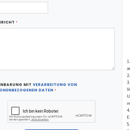
HRICHT
*
a
INBARUNG MIT
VERARBEITUNG VON
V
ONENBEZOGENEN DATEN
*
U
v
E