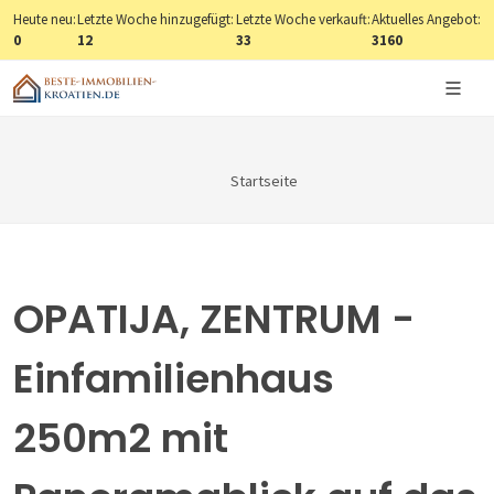
Heute neu:
Letzte Woche hinzugefügt:
Letzte Woche verkauft:
Aktuelles Angebot:
0
12
33
3160
Startseite
OPATIJA, ZENTRUM -
Einfamilienhaus
250m2 mit