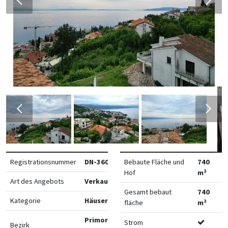
Registrationsnummer
DN-36083
Bebaute Fläche und
740
Hof
m²
Art des Angebots
Verkauf
Gesamt bebaut
740
Kategorie
Häuser
fläche
m²
Primorsko-
Strom
Bezirk