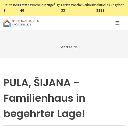
Heute neu:
Letzte Woche hinzugefügt:
Letzte Woche verkauft:
Aktuelles Angebot:
7
40
33
3188
Startseite
PULA, ŠIJANA -
Familienhaus in
begehrter Lage!