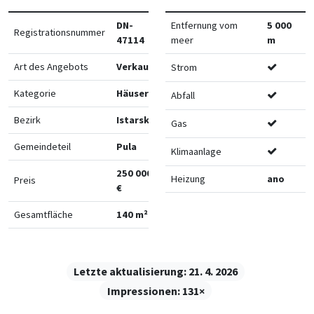
DN-
Entfernung vom
5 000
Registrationsnummer
47114
meer
m
Art des Angebots
Verkauf
Strom
Kategorie
Häuser
Abfall
Bezirk
Istarska
Gas
Gemeindeteil
Pula
Klimaanlage
250 000
Heizung
ano
Preis
€
Gesamtfläche
140 m²
Letzte aktualisierung:
21. 4. 2026
Impressionen:
131×