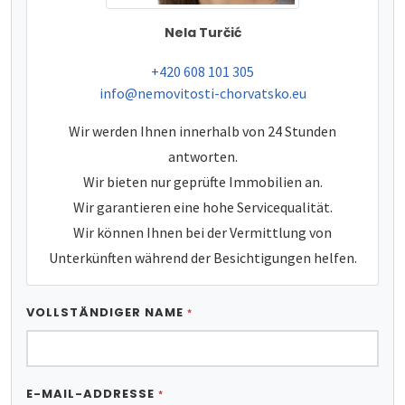
Nela Turčić
tel:
+420 608 101 305
e-mail:
info@nemovitosti-chorvatsko.eu
Wir werden Ihnen innerhalb von 24 Stunden
antworten.
Wir bieten nur geprüfte Immobilien an.
Wir garantieren eine hohe Servicequalität.
Wir können Ihnen bei der Vermittlung von
Unterkünften während der Besichtigungen helfen.
VOLLSTÄNDIGER NAME
*
E-MAIL-ADDRESSE
*