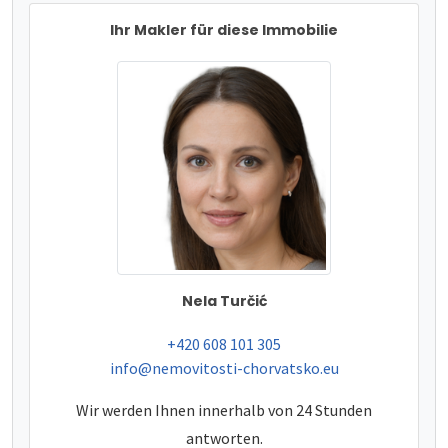
Ihr Makler für diese Immobilie
Nela Turčić
tel:
+420 608 101 305
e-mail:
info@nemovitosti-chorvatsko.eu
Wir werden Ihnen innerhalb von 24 Stunden
antworten.