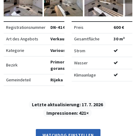
Registrationsnummer
DN-41458
Preis
600 €
Art des Angebots
Verkauf
Gesamtfläche
30 m²
Kategorie
Various
Strom
Primorsko-
Wasser
Bezirk
goranska
Klimaanlage
Gemeindeteil
Rijeka
Letzte aktualisierung:
17. 7. 2026
Impressionen:
421×
WATCHDOG EINSTELLEN