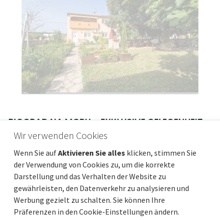
BIOGRAD NA MORU – EXKLUSIVE GELEGENHEIT –
HAUS MIT 4 WOHNUNGEN UND GERÄUMIGER
Wir verwenden Cookies
WOHNUNG – ZENTRUM!
Wenn Sie auf
Aktivieren Sie alles
klicken, stimmen Sie
Preis
Entfernung vom meer
849 000 €
850 m
der Verwendung von Cookies zu, um die korrekte
Darstellung und das Verhalten der Website zu
Gesamtfläche
Gemeindeteil
264 m²
Biograd na Moru
gewährleisten, den Datenverkehr zu analysieren und
Werbung gezielt zu schalten. Sie können Ihre
Präferenzen in den Cookie-Einstellungen ändern.