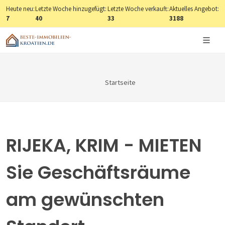
Heute neu:
Letzte Woche hinzugefügt:
Letzte Woche verkauft:
Aktuelles Angebot:
7
40
33
3188
Startseite
RIJEKA, KRIM - MIETEN
Sie Geschäftsräume
am gewünschten