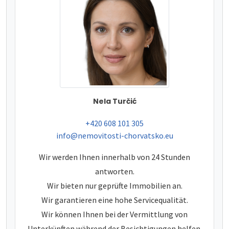
Nela Turčić
tel:
+420 608 101 305
e-mail:
info@nemovitosti-chorvatsko.eu
Wir werden Ihnen innerhalb von 24 Stunden
antworten.
Wir bieten nur geprüfte Immobilien an.
Wir garantieren eine hohe Servicequalität.
Wir können Ihnen bei der Vermittlung von
Unterkünften während der Besichtigungen helfen.