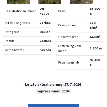
DN-
85 800
Registrationsnummer
Preis
47206
€
Art des Angebots
Verkauf
130
Preis pro m2
€/m²
Kategorie
Bauland
Gesamtfläche
660 m²
Bezirk
Zadarska
Entfernung vom
1 500 m
Gemeindeteil
Sukošan
meer
92 400
Preis (original)
€
Letzte aktualisierung:
27. 7. 2026
Impressionen:
113×