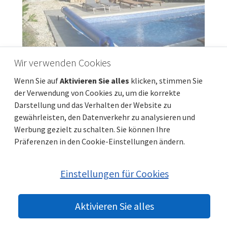
Wir verwenden Cookies
INSEL KRK, PUNAT – Einfamilienhaus mit Pool
Wenn Sie auf
Aktivieren Sie alles
klicken, stimmen Sie
500 m vom Meer entfernt
der Verwendung von Cookies zu, um die korrekte
Preis
Entfernung vom meer
830 000 €
500 m
Darstellung und das Verhalten der Website zu
gewährleisten, den Datenverkehr zu analysieren und
Gesamtfläche
Gemeindeteil
250 m²
Punat
Werbung gezielt zu schalten. Sie können Ihre
Präferenzen in den Cookie-Einstellungen ändern.
Einstellungen für Cookies
Aktivieren Sie alles
© 2022 beste-immobilien-kroatien.de | Partner:
Immobilien Kroatien