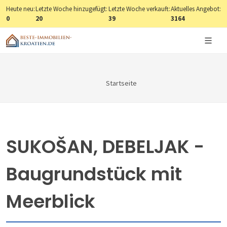
Heute neu:
Letzte Woche hinzugefügt:
Letzte Woche verkauft:
Aktuelles Angebot:
0
20
39
3164
Startseite
SUKOŠAN, DEBELJAK -
Baugrundstück mit
Meerblick