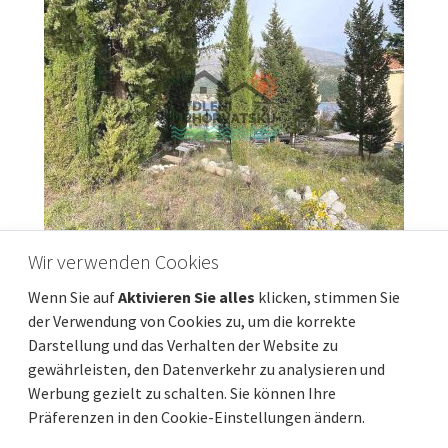
Wir verwenden Cookies
Großes Baugrundstück 80 Meter vom Meer
Wenn Sie auf
Aktivieren Sie alles
klicken, stimmen Sie
entfernt
der Verwendung von Cookies zu, um die korrekte
Preis pro m2
Entfernung vom meer
210 €/m²
80 m
Darstellung und das Verhalten der Website zu
gewährleisten, den Datenverkehr zu analysieren und
Gesamtfläche
Gemeindeteil
1 322 m²
Slano
Werbung gezielt zu schalten. Sie können Ihre
Präferenzen in den Cookie-Einstellungen ändern.