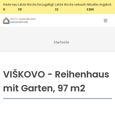
Heute neu:
Letzte Woche hinzugefügt:
Letzte Woche verkauft:
Aktuelles Angebot:
0
39
31
3204
Startseite
VIŠKOVO - Reihenhaus
mit Garten, 97 m2