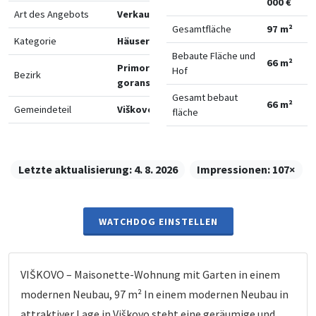
000 €
Art des Angebots
Verkauf
Gesamtfläche
97 m²
Kategorie
Häuser
Bebaute Fläche und
66 m²
Primorsko-
Hof
Bezirk
goranska
Gesamt bebaut
66 m²
Gemeindeteil
Viškovo
fläche
Letzte aktualisierung:
4. 8. 2026
Impressionen:
107×
WATCHDOG EINSTELLEN
VIŠKOVO – Maisonette-Wohnung mit Garten in einem
modernen Neubau, 97 m² In einem modernen Neubau in
attraktiver Lage in Viškovo steht eine geräumige und