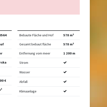
0564
Bebaute Fläche und Hof
578 m²
auf
Gesamt bebaut fläche
578 m²
er
Entfernung vom meer
1 200 m
rska
Strom
Wasser
00 €
Abfall
m²
Klimaanlage