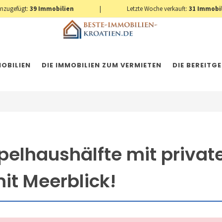
inzugefügt:
39
Immobilien
|
Letzte Woche verkauft:
31
Immobi
OBILIEN
DIE IMMOBILIEN ZUM VERMIETEN
DIE BEREITG
pelhaushälfte mit privat
mit Meerblick!