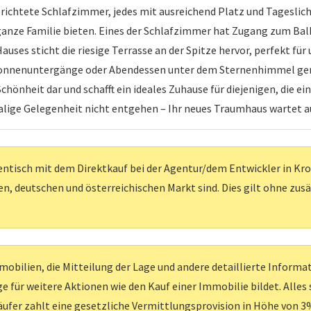
richtete Schlafzimmer, jedes mit ausreichend Platz und Tageslich
anze Familie bieten. Eines der Schlafzimmer hat Zugang zum Balk
uses sticht die riesige Terrasse an der Spitze hervor, perfekt 
e Sonnenuntergänge oder Abendessen unter dem Sternenhimmel geni
hönheit dar und schafft ein ideales Zuhause für diejenigen, die e
nmalige Gelegenheit nicht entgehen – Ihr neues Traumhaus wartet a
entisch mit dem Direktkauf bei der Agentur/dem Entwickler in Kroati
, deutschen und österreichischen Markt sind. Dies gilt ohne zus
obilien, die Mitteilung der Lage und andere detaillierte Inform
e für weitere Aktionen wie den Kauf einer Immobilie bildet. Alles
ufer zahlt eine gesetzliche Vermittlungsprovision in Höhe von 3%