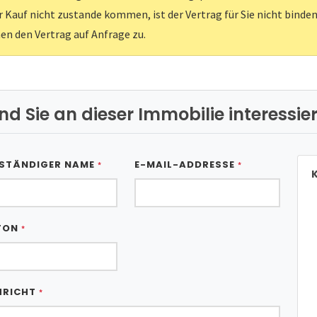
er Kauf nicht zustande kommen, ist der Vertrag für Sie nicht binden
nen den Vertrag auf Anfrage zu.
ind Sie an dieser Immobilie interessier
STÄNDIGER NAME
E-MAIL-ADDRESSE
*
*
K
FON
*
HRICHT
*