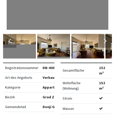
Registrationsnummer
DN-40696
152
Gesamtfläche
m²
Art des Angebots
Verkauf
Wohnfläche
152
Kategorie
Appartements
(Wohnung)
m²
Bezirk
Grad Zagreb
Strom
Gemeindeteil
Donji Grad
Wasser