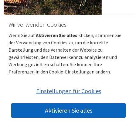
Wir verwenden Cookies
ISTRIEN, PULA - Schöne Wohnung mit Pool
Wenn Sie auf
Aktivieren Sie alles
klicken, stimmen Sie
unweit von Pula!
der Verwendung von Cookies zu, um die korrekte
Preis
Entfernung vom meer
520 000 €
4 000 m
Darstellung und das Verhalten der Website zu
Gesamtfläche
Gemeindeteil
172 m²
Pula
gewährleisten, den Datenverkehr zu analysieren und
Werbung gezielt zu schalten. Sie können Ihre
Präferenzen in den Cookie-Einstellungen ändern.
Einstellungen für Cookies
Aktivieren Sie alles
© 2022 beste-immobilien-kroatien.de | Partner:
Immobilien Kroatien
AT
|
Nemovitosti Chorvatsko