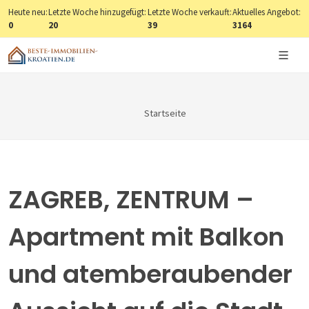
Heute neu:
Letzte Woche hinzugefügt:
Letzte Woche verkauft:
Aktuelles Angebot:
0
20
39
3164
Startseite
ZAGREB, ZENTRUM –
Apartment mit Balkon
und atemberaubender