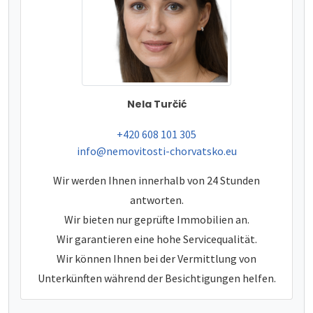
Nela Turčić
tel:
+420 608 101 305
e-mail:
info@nemovitosti-chorvatsko.eu
Wir werden Ihnen innerhalb von 24 Stunden
antworten.
Wir bieten nur geprüfte Immobilien an.
Wir garantieren eine hohe Servicequalität.
Wir können Ihnen bei der Vermittlung von
Unterkünften während der Besichtigungen helfen.