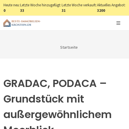
Heute neu:
Letzte Woche hinzugefügt:
Letzte Woche verkauft:
Aktuelles Angebot:
0
33
31
3200
Startseite
GRADAC, PODACA –
Grundstück mit
außergewöhnlichem