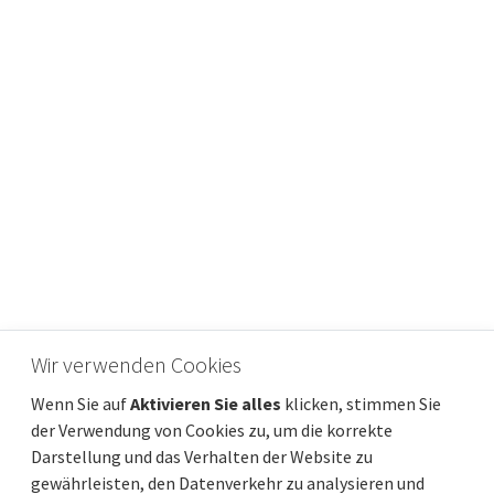
ISTRIEN, MARČANA - Grundstück 1.701 m²
Wir verwenden Cookies
Preis pro m2
Entfernung vom meer
8 €/m²
1 500 m
Wenn Sie auf
Aktivieren Sie alles
klicken, stimmen Sie
Gesamtfläche
Gemeindeteil
1 701 m²
Marčana
der Verwendung von Cookies zu, um die korrekte
Darstellung und das Verhalten der Website zu
gewährleisten, den Datenverkehr zu analysieren und