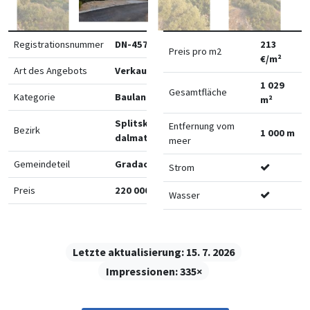
Registrationsnummer
DN-45742
213
Preis pro m2
€/m²
Art des Angebots
Verkauf
1 029
Gesamtfläche
Kategorie
Bauland
m²
Splitsko-
Entfernung vom
Bezirk
1 000 m
dalmatinska
meer
Gemeindeteil
Gradac
Strom
Preis
220 000 €
Wasser
Letzte aktualisierung:
15. 7. 2026
Impressionen:
335×