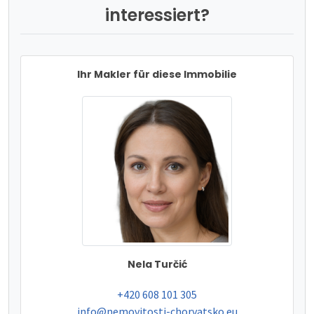
interessiert?
Ihr Makler für diese Immobilie
Nela Turčić
tel:
+420 608 101 305
e-mail:
info@nemovitosti-chorvatsko.eu