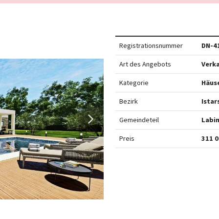
Registrationsnummer
DN-4
Art des Angebots
Verk
Kategorie
Häus
Bezirk
Istar
Gemeindeteil
Labi
Preis
311 0