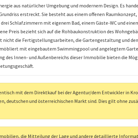
 Synergie aus natürlicher Umgebung und modernem Design. Es hande
m Grundriss erstreckt. Sie besteht aus einem offenen Raumkonze
, drei Schlafzimmern mit eigenem Bad, einem Gäste-WC und einem 
ene Preis bezieht sich auf die Rohbaukonstruktion des Wohngeb
t nicht die Fertigstellungsarbeiten, die Gartengestaltung und de
 unmöbliert mit eingebautem Swimmingpool und angelegtem Garte
ng des Innen- und Außenbereichs dieser Immobilie bieten die Mög
mietungsgeschäft.
entisch mit dem Direktkauf bei der Agentur/dem Entwickler in Kroati
, deutschen und österreichischen Markt sind. Dies gilt ohne zus
obilien, die Mitteilung der Lage und andere detaillierte Inform