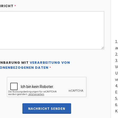
HRICHT
*
a
INBARUNG MIT
VERARBEITUNG VON
V
ONENBEZOGENEN DATEN
*
U
v
E
NACHRICHT SENDEN
K