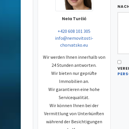
NAC
Nela Turčić
tel:
+420 608 101 305
e-mail:
info@nemovitosti-
chorvatsko.eu
Wir werden Ihnen innerhalb von
24 Stunden antworten.
VERE
Wir bieten nur geprüfte
PERS
Immobilien an.
Wir garantieren eine hohe
Servicequalität.
Wir können Ihnen bei der
Vermittlung von Unterkünften
während der Besichtigungen