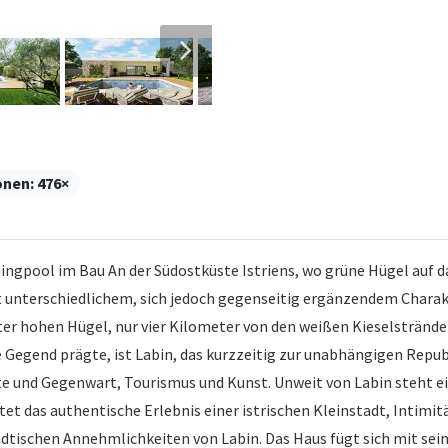
onen:
476×
gpool im Bau An der Südostküste Istriens, wo grüne Hügel auf da
it unterschiedlichem, sich jedoch gegenseitig ergänzendem Charak
ter hohen Hügel, nur vier Kilometer von den weißen Kieselstränd
 Gegend prägte, ist Labin, das kurzzeitig zur unabhängigen Republ
te und Gegenwart, Tourismus und Kunst. Unweit von Labin steht e
t das authentische Erlebnis einer istrischen Kleinstadt, Intimit
ädtischen Annehmlichkeiten von Labin. Das Haus fügt sich mit sein