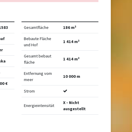
1583
Gesamtfläche
186 m²
auf
Bebaute Fläche
1 414 m²
und Hof
er
Gesamt bebaut
1 414 m²
ska
fläche
n
Entfernung vom
10 000 m
meer
00 €
Strom
X - Nicht
Energieintensität
ausgestellt