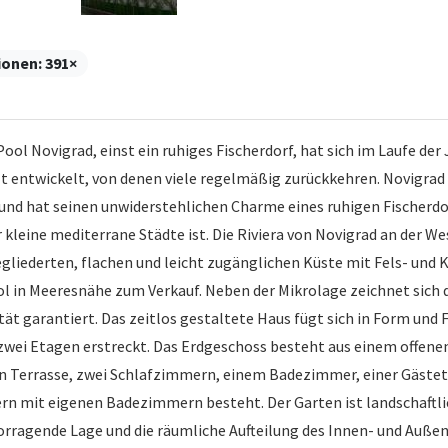
ionen:
391×
l Novigrad, einst ein ruhiges Fischerdorf, hat sich im Laufe der 
t entwickelt, von denen viele regelmäßig zurückkehren. Novigrad 
und hat seinen unwiderstehlichen Charme eines ruhigen Fischerdo
kleine mediterrane Städte ist. Die Riviera von Novigrad an der Wes
egliederten, flachen und leicht zugänglichen Küste mit Fels- und
 in Meeresnähe zum Verkauf. Neben der Mikrolage zeichnet sich d
ät garantiert. Das zeitlos gestaltete Haus fügt sich in Form und Fa
er zwei Etagen erstreckt. Das Erdgeschoss besteht aus einem off
Terrasse, zwei Schlafzimmern, einem Badezimmer, einer Gästeto
rn mit eigenen Badezimmern besteht. Der Garten ist landschaftli
rragende Lage und die räumliche Aufteilung des Innen- und Außen