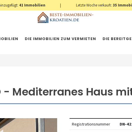
hinzugefügt:
41
Immobilien
|
Letzte Woche verkauft:
35
Immobi
OBILIEN
DIE IMMOBILIEN ZUM VERMIETEN
DIE BEREITG
D - Mediterranes Haus m
Registrationsnummer
DN-42