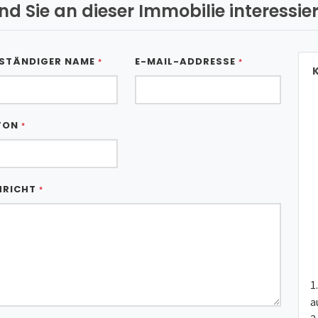
ind Sie an dieser Immobilie interessier
STÄNDIGER NAME
E-MAIL-ADDRESSE
*
*
K
FON
*
HRICHT
*
a