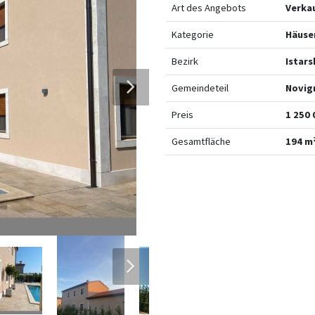
Art des Angebots
Verka
Kategorie
Häuse
Bezirk
Istars
Gemeindeteil
Novig
Preis
1 250 
Gesamtfläche
194 m