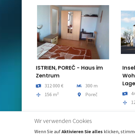
ISTRIEN, POREČ - Haus im
Inse
Zentrum
Wohn
Lag
Preis
Entfernung vom meer
312 000 €
300 m
Preis
4
Gesamtfläche
Gemeindeteil
156 m²
Poreč
Gesam
1
Wir verwenden Cookies
Wenn Sie auf
Aktivieren Sie alles
klicken, stimm