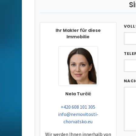
S
VOLL
Ihr Makler für diese
Immobilie
TELE
NAC
Nela Turčić
tel:
+420 608 101 305
e-mail:
info@nemovitosti-
chorvatsko.eu
Wir werden Ihnen innerhalb von