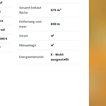
uf
Gesamt bebaut
675 m²
r
fläche
ka
Entfernung vom
800 m
meer
rad
Strom
000 €
Klimaanlage
²
X - Nicht
Energieintensität
ausgestellt