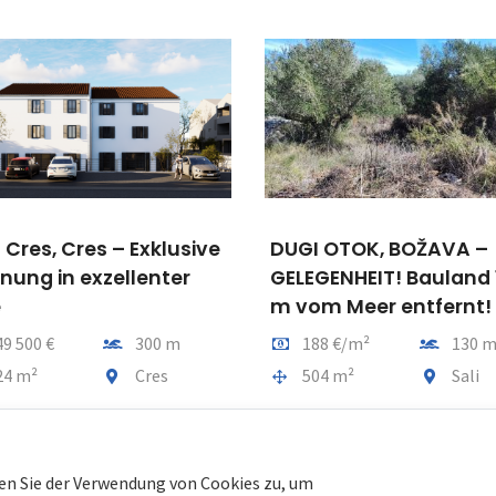
l Cres, Cres – Exklusive
DUGI OTOK, BOŽAVA –
ung in exzellenter
GELEGENHEIT! Bauland 
e
m vom Meer entfernt!
Entfernung vom meer
Preis pro m2
Entfernu
49 500 €
300 m
188 €/m²
130 
tfläche
Gemeindeteil
Gesamtfläche
Gemeindet
24 m²
Cres
504 m²
Sali
en Sie der Verwendung von Cookies zu, um