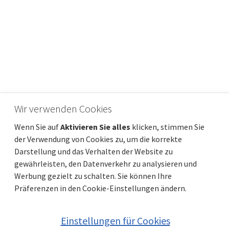
Wir verwenden Cookies
ISTRIEN, UMAG - Wohnung in einem
Wenn Sie auf
Aktivieren Sie alles
klicken, stimmen Sie
hochwertigen Neubau
der Verwendung von Cookies zu, um die korrekte
Darstellung und das Verhalten der Website zu
Preis
Entfernung vom meer
430 786 €
2 500 m
gewährleisten, den Datenverkehr zu analysieren und
Gesamtfläche
Gemeindeteil
92 m²
Umag
Werbung gezielt zu schalten. Sie können Ihre
Präferenzen in den Cookie-Einstellungen ändern.
Einstellungen für Cookies