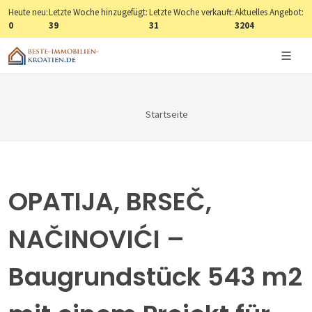
Heute neu:
Letzte Woche hinzugefügt:
Letzte Woche verkauft:
Aktuelles Angebot:
0
39
31
3204
Startseite
OPATIJA, BRSEČ,
NAČINOVIĆI –
Baugrundstück 543 m2