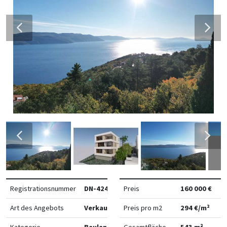
Registrationsnummer
DN-42408
Preis
160 000 €
Art des Angebots
Verkauf
Preis pro m2
294 €/m²
Kategorie
Bauland
Gesamtfläche
543 m²