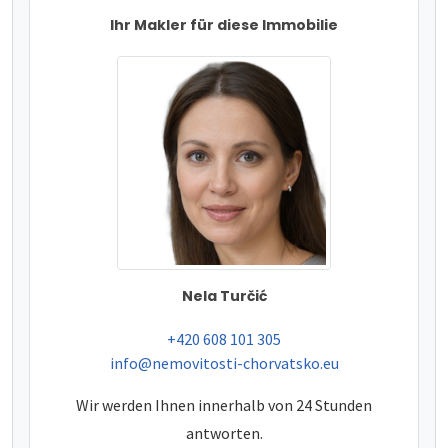
Ihr Makler für diese Immobilie
Nela Turčić
tel:
+420 608 101 305
e-mail:
info@nemovitosti-chorvatsko.eu
Wir werden Ihnen innerhalb von 24 Stunden
antworten.