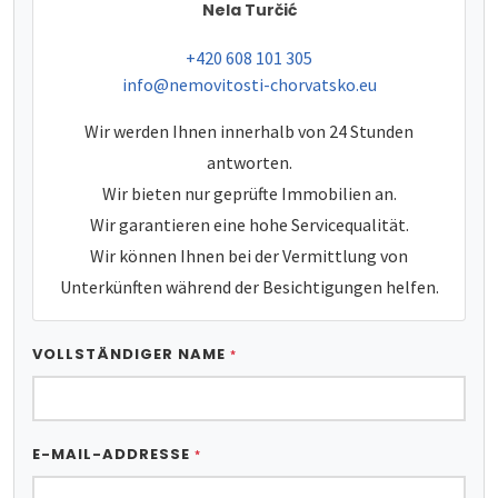
Nela Turčić
tel:
+420 608 101 305
e-mail:
info@nemovitosti-chorvatsko.eu
Wir werden Ihnen innerhalb von 24 Stunden
antworten.
Wir bieten nur geprüfte Immobilien an.
Wir garantieren eine hohe Servicequalität.
Wir können Ihnen bei der Vermittlung von
Unterkünften während der Besichtigungen helfen.
VOLLSTÄNDIGER NAME
*
E-MAIL-ADDRESSE
*