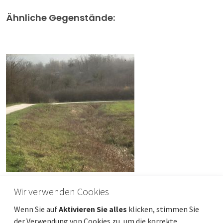
Ähnliche Gegenstände:
Wir verwenden Cookies
ISTRIEN, GRAČIŠĆE - Ackerland, 9.810 m2
Wenn Sie auf
Aktivieren Sie alles
klicken, stimmen Sie
Preis pro m2
Entfernung vom meer
1 €/m²
22 000 m
der Verwendung von Cookies zu, um die korrekte