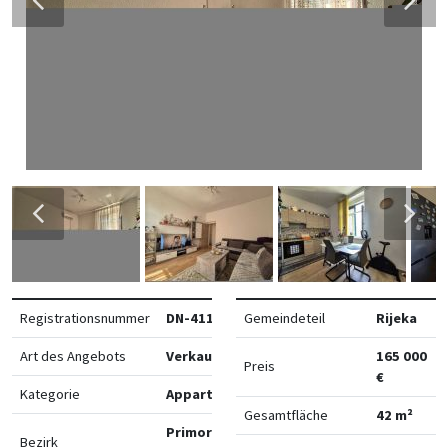
Registrationsnummer
DN-41138
Gemeindeteil
Rijeka
Art des Angebots
Verkauf
165 000
Preis
€
Kategorie
Appartements
Gesamtfläche
42 m²
Primorsko-
Bezirk