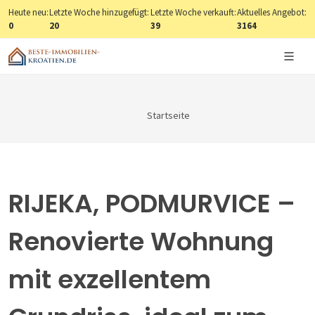
Heute neu:
Letzte Woche hinzugefügt:
Letzte Woche verkauft:
Aktuelles Angebot:
0
20
39
3164
Startseite
RIJEKA, PODMURVICE –
Renovierte Wohnung
mit exzellentem