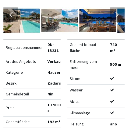
DN-
Gesamt bebaut
740
Registrationsnummer
15231
fläche
m²
Art des Angebots
Verkauf
Entfernung vom
500 m
meer
Kategorie
Häuser
Strom
Bezirk
Zadarska
Wasser
Gemeindeteil
Nin
Abfall
1 190 000
Preis
€
Klimaanlage
Gesamtfläche
192 m²
Heizung
ano