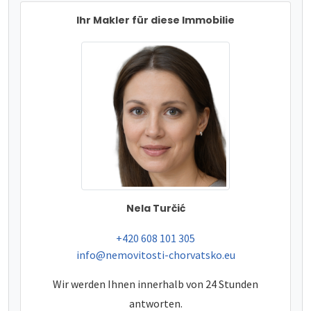
Ihr Makler für diese Immobilie
Nela Turčić
tel:
+420 608 101 305
e-mail:
info@nemovitosti-chorvatsko.eu
Wir werden Ihnen innerhalb von 24 Stunden
antworten.