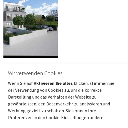
OPATIJA, IČIĆI – hervorragendes Haus in
Wir verwenden Cookies
einem neueren Gebäude mit Pool in
Wenn Sie auf
Aktivieren Sie alles
klicken, stimmen Sie
Strandnähe, Panoramablick und Garage
der Verwendung von Cookies zu, um die korrekte
Preis
Entfernung vom meer
350 000 €
450 m
Darstellung und das Verhalten der Website zu
Gesamtfläche
Gemeindeteil
83 m²
Opatija - Okolica
gewährleisten, den Datenverkehr zu analysieren und
Werbung gezielt zu schalten. Sie können Ihre
Präferenzen in den Cookie-Einstellungen ändern.