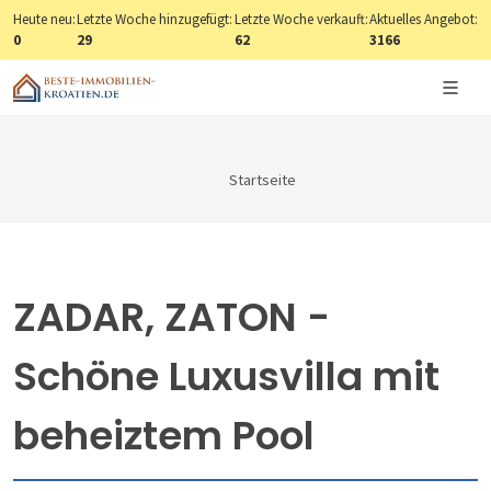
Heute neu:
Letzte Woche hinzugefügt:
Letzte Woche verkauft:
Aktuelles Angebot:
0
29
62
3166
Startseite
ZADAR, ZATON -
Schöne Luxusvilla mit
beheiztem Pool